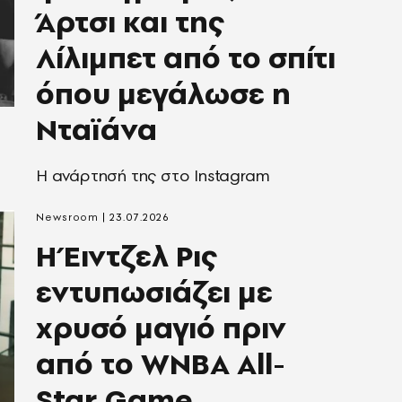
Άρτσι και της
Λίλιμπετ από το σπίτι
όπου μεγάλωσε η
Νταϊάνα
Η ανάρτησή της στο Instagram
Newsroom
23.07.2026
Η Έιντζελ Ρις
εντυπωσιάζει με
χρυσό μαγιό πριν
από το WNBA All-
Star Game