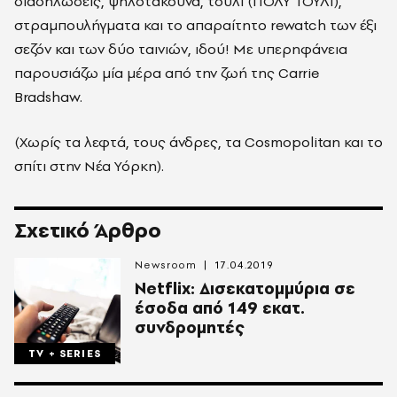
διαδηλώσεις, ψηλοτάκουνα, τούλι (ΠΟΛΥ ΤΟΥΛΙ),
στραμπουλήγματα και το απαραίτητο rewatch των έξι
σεζόν και των δύο ταινιών, ιδού! Με υπερηφάνεια
παρουσιάζω μία μέρα από την ζωή της Carrie
Bradshaw.
(Χωρίς τα λεφτά, τους άνδρες, τα Cosmopolitan και το
σπίτι στην Νέα Υόρκη).
Σχετικό Άρθρο
Newsroom
17.04.2019
Netflix: Δισεκατομμύρια σε
έσοδα από 149 εκατ.
συνδρομητές
TV + SERIES