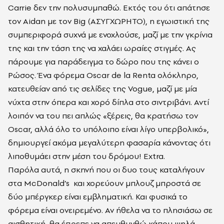
Carrie δεν την πολυσυμπαθώ. Εκτός του ότι απάτησε
τον Aidan με τον Big (ΑΣΥΓΧΩΡΗΤΟ), η εγωιστική της
συμπεριφορά συχνά με ενοχλούσε, μαζί με την γκρίνια
της και την τάση της να χαλάει ωραίες στιγμές. Ας
πάρουμε για παράδειγμα το δώρο που της κάνει ο
Ρώσος. Ένα φόρεμα Oscar de la Renta ολόκληρο,
κατευθείαν από τις σελίδες της Vogue, μαζί με μία
νύχτα στην όπερα και χορό δίπλα στο σιντριβάνι. Αντί
λοιπόν να του πει απλώς «ξέρεις, θα κρατήσω τον
Oscar, αλλά όλο το υπόλοιπο είναι λίγο υπερβολικό»,
δημιουργεί ακόμα μεγαλύτερη φασαρία κάνοντας ότι
λιποθυμάει στην μέση του δρόμου! Extra.
Παρόλα αυτά, η σκηνή που οι δυο τους καταλήγουν
στα McDonald’s και χορεύουν μπλουζ μπροστά σε
δύο μπέργκερ είναι εμβληματική. Και φυσικά το
φόρεμα είναι ονειρεμένο. Αν ήθελα να το πλησιάσω σε
αισθητική, θα έπρεπε να απευθυνθώ κάπου ψηλά.