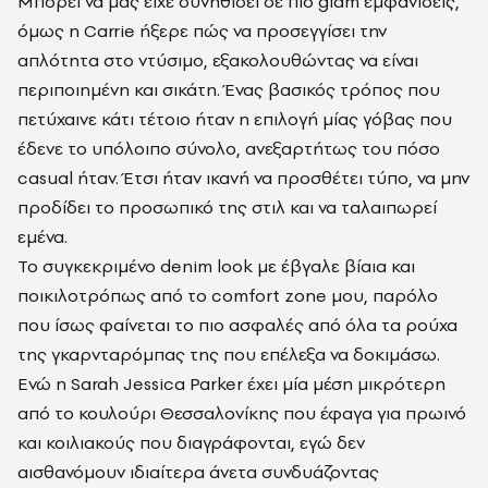
Μπορεί να μας είχε συνηθίσει σε πιο glam εμφανίσεις,
όμως η Carrie ήξερε πώς να προσεγγίσει την
απλότητα στο ντύσιμο, εξακολουθώντας να είναι
περιποιημένη και σικάτη. Ένας βασικός τρόπος που
πετύχαινε κάτι τέτοιο ήταν η επιλογή μίας γόβας που
έδενε το υπόλοιπο σύνολο, ανεξαρτήτως του πόσο
casual ήταν. Έτσι ήταν ικανή να προσθέτει τύπο, να μην
προδίδει το προσωπικό της στιλ και να ταλαιπωρεί
εμένα.
Το συγκεκριμένο denim look με έβγαλε βίαια και
ποικιλοτρόπως από το comfort zone μου, παρόλο
που ίσως φαίνεται το πιο ασφαλές από όλα τα ρούχα
της γκαρνταρόμπας της που επέλεξα να δοκιμάσω.
Ενώ η Sarah Jessica Parker έχει μία μέση μικρότερη
από το κουλούρι Θεσσαλονίκης που έφαγα για πρωινό
και κοιλιακούς που διαγράφονται, εγώ δεν
αισθανόμουν ιδιαίτερα άνετα συνδυάζοντας