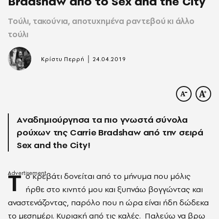
Bradshaw από το Sex and the City
Τούλι, τακούνια, αποτυχημένα ραντεβού κι άλλο
τούλι
|
Κρίστυ Περρή
24.04.2019
Aναδημιούργησα τα πιο γνωστά σύνολα
ρούχων της Carrie Bradshaw από την σειρά
Sex and the City!
Τ
ο κρεβάτι δονείται από το μήνυμα που μόλις
ήρθε στο κινητό μου και ξυπνάω βογγώντας και
αναστενάζοντας, παρόλο που η ώρα είναι ήδη δώδεκα
το μεσημέρι. Κυριακή από τις καλές. Παλεύω να βρω