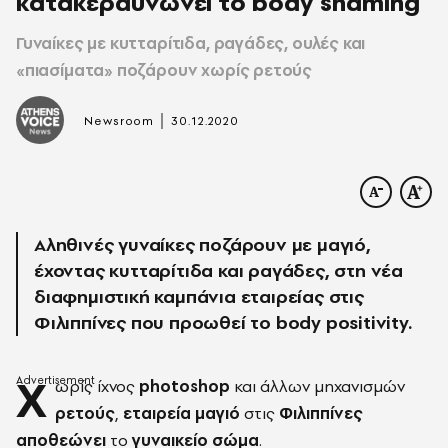
κατακεραυνώνει το body shaming
Γυναίκες με κυτταρίτιδα, ραγάδες, ουλές και
«πιασίματα» ποζάρουν χωρίς ρετούς
|
Newsroom
30.12.2020
Αληθινές γυναίκες ποζάρουν με μαγιό,
έχοντας κυτταρίτιδα και ραγάδες, στη νέα
διαφημιστική καμπάνια εταιρείας στις
Φιλιππίνες που προωθεί το body positivity.
Χ
ωρίς ίχνος
photoshop
και άλλων μηχανισμών
ρετούς
,
εταιρεία μαγιό
στις
Φιλιππίνες
αποθεώνει
το
γυναικείο σώμα
.