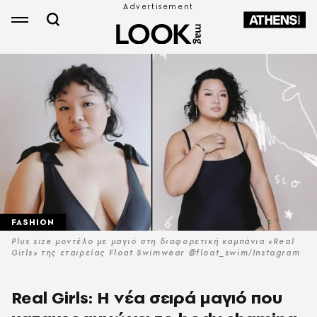
FASHION
Plus size μοντέλο με μαγιό στη διαφορετική καμπάνια «Real
Girls» της εταιρείας Float Swimwear @float_swim/Instagram
Real Girls: Η νέα σειρά μαγιό που