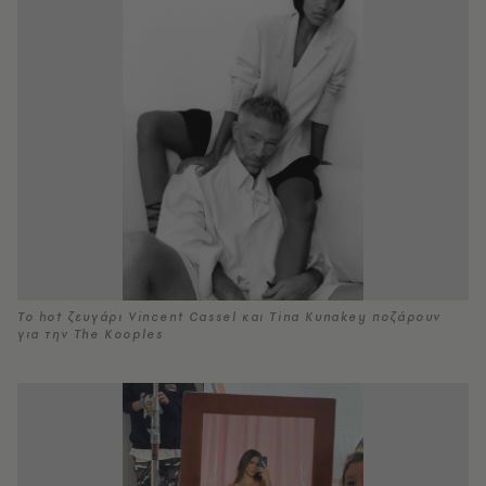
Το hot ζευγάρι Vincent Cassel και Tina Kunakey ποζάρουν
για την The Kooples