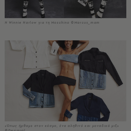
Η Winnie Harlow για τη Moschino ©Marcus_mam
«Όπως ήρθαμε στον κόσμο, ένα αληθινό και μοναδικό μιξ»
©Desigual