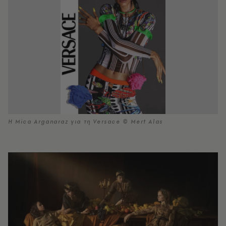
Η Mica Arganaraz για τη Versace © Mert Αlas