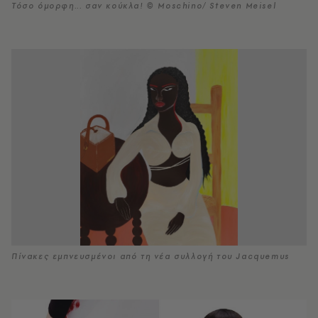
Τόσο όμορφη... σαν κούκλα! © Moschino/ Steven Meisel
Πίνακες εμπνευσμένοι από τη νέα συλλογή του Jacquemus