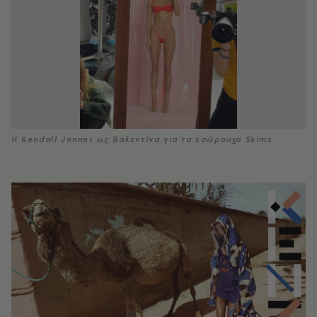
Η Kendall Jenner ως Βαλεντίνα για τα εσώρουχα Skims