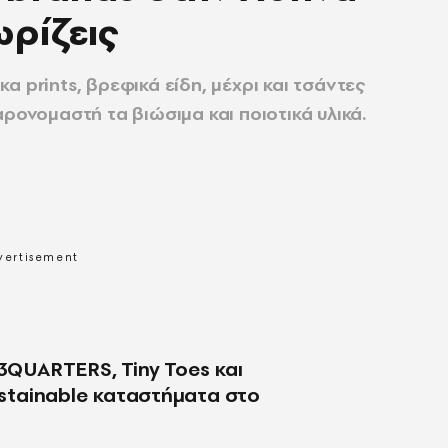
ωρίζεις
 prints, βρεφικά είδη, μέχρι και τσάντες
ρονομαστή τα βιώσιμα και ποιοτικά υλικά.
 3QUARTERS, Tiny Toes και
sustainable καταστήματα στο