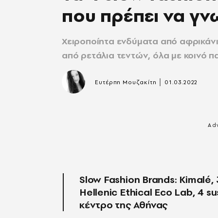
που πρέπει να γν
Χειροποίητα ενδύματα από αφρικάνικα
από ρετάλια τεντών, όλα με κοινό πα
|
Ευτέρπη Μουζακίτη
01.03.2022
Slow Fashion Brands: Kimalé,
Hellenic Ethical Eco Lab, 4 
κέντρο της Αθήνας