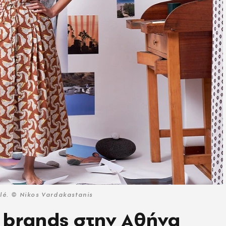
é. © Nikos Vardakastanis
n brands στην Αθήνα