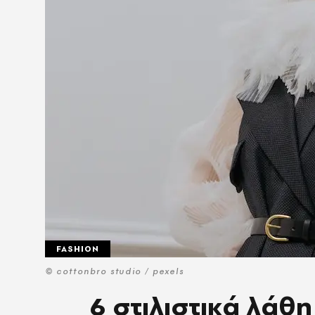
FASHION
© cottonbro studio / pexels
6 στιλιστικά λάθ