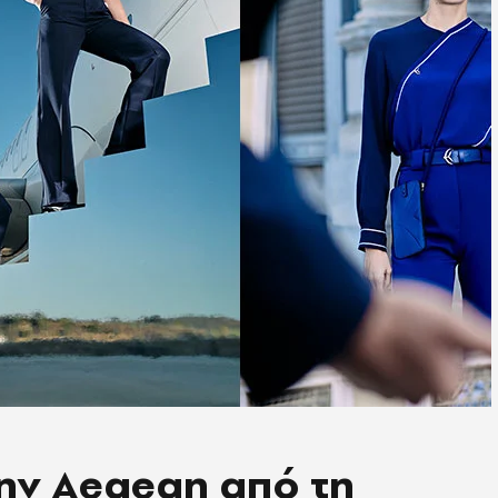
την Aegean από τη