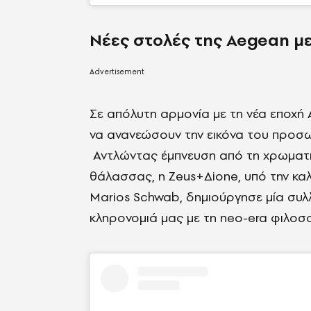
Νέες στολές της
Aegean με
Σε απόλυτη αρμονία με τη νέα εποχή A
να ανανεώσουν την εικόνα του προσω
Αντλώντας έμπνευση από τη χρωματικ
θάλασσας, η Zeus+Δione, υπό την καλ
Marios Schwab, δημιούργησε μία συλ
κληρονομιά μας με τη neo-era φιλοσο