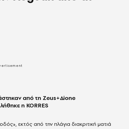
άστηκαν από τη Zeus+Δione
μελήθηκε η KORRES
δός», εκτός από την πλάγια διακριτική ματιά