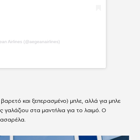
ean Airlines (@aegeanairlines)
 βαρετό και ξεπερασμένο) μπλε, αλλά για μπλε
ιές γαλάζιου στα μαντήλια για το λαιμό. Ο
πασαρέλα.