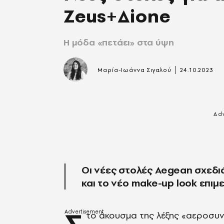
Zeus+Δione
Η μόδα «πετάει» στα ύψη
|
Μαρία-Ιωάννα Σιγαλού
24.10.2023
Οι νέες στολές Aegean σχεδι
και το νέο make-up look επι
το άκουσμα της λέξης «αεροσυνο