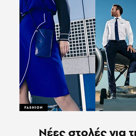
FASHION
Νέες στολές για 