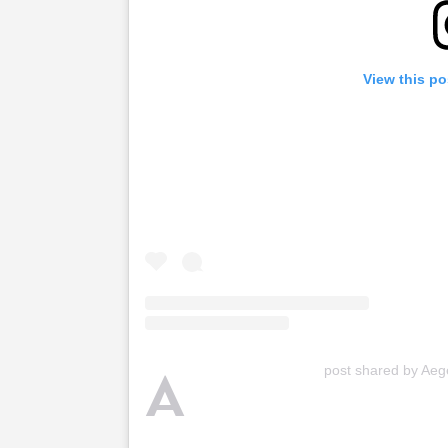
View this po
A
post shared by Aeg