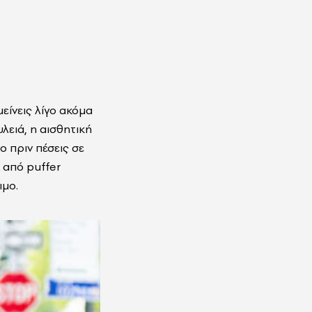
μείνεις λίγο ακόμα
υλειά, η αισθητική
γο πριν πέσεις σε
 από puffer
ιμο.