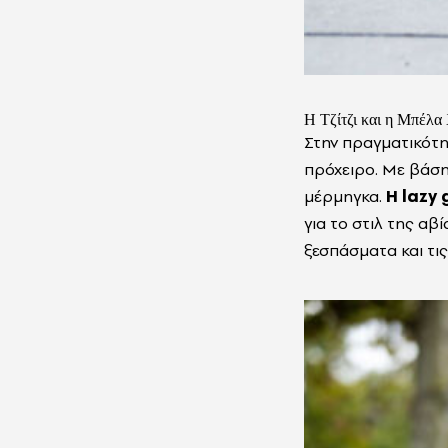
Η Τζίτζι και η Μπέλα
Στην πραγματικότητ
πρόχειρο. Με βάση 
μέρμηγκα.
Η lazy 
για το στιλ της α
ξεσπάσματα και τις