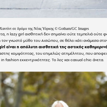
 Χαντίντ σε δρόμο της Νέας Υόρκης © Gotham/GC Images
α, η lazy girl αισθητική δεν σημαίνει ούτε τεμπελιά ούτε 
τον γνωστό μύθο του Αισώπου, σε θέλει κάτι ανάμεσα στον 
girl είναι η απόλυτη αισθητική της αστικής καθημερι
βίαστης κομψότητας, του επιμελώς ατημέλητου, που αποφεύγ
 in fashion εκκεντρικότητες. Το λες και casual chic άνετα.