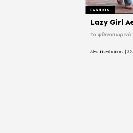
FASHION
Lazy Girl 
Το φθινοπωρινό 
|
Λίνα Μανδράκου
29