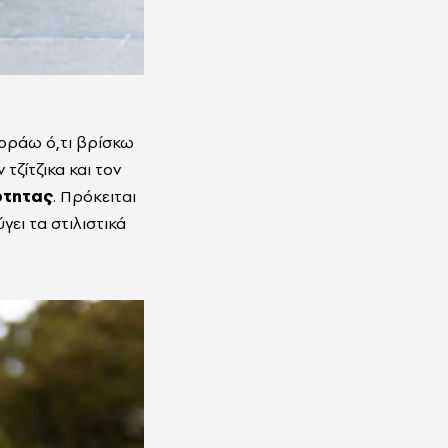
φοράω ό,τι βρίσκω
τζίτζικα και τον
νότητας
. Πρόκειται
ει τα στιλιστικά