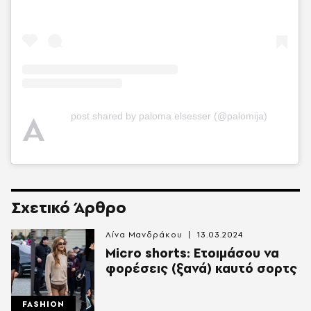
A
post shared by paloma elsesser (@palomija)
Σχετικό Άρθρο
Λίνα Μανδράκου
13.03.2024
Micro shorts: Ετοιμάσου να
φορέσεις (ξανά) καυτό σορτς
FASHION