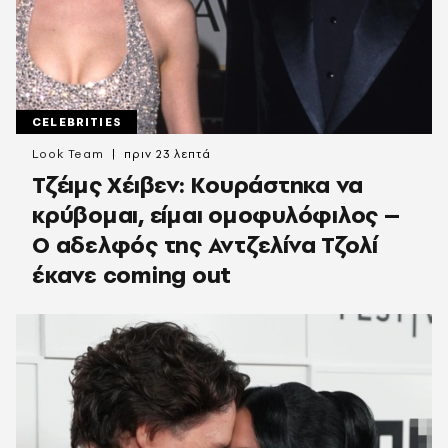
CELEBRITIES
Look Team
πριν 23 λεπτά
Τζέιμς Χέιβεν: Κουράστηκα να
κρύβομαι, είμαι ομοφυλόφιλος –
Ο αδελφός της Αντζελίνα Τζολί
έκανε coming out