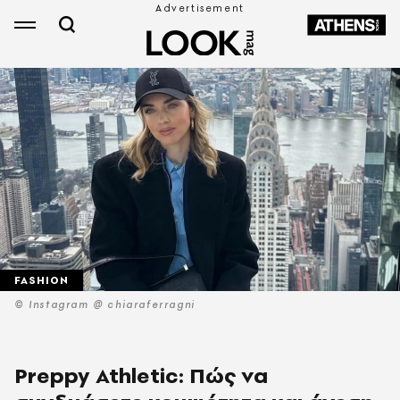
FASHION
© Instagram @ chiaraferragni
Preppy Athletic: Πώς να