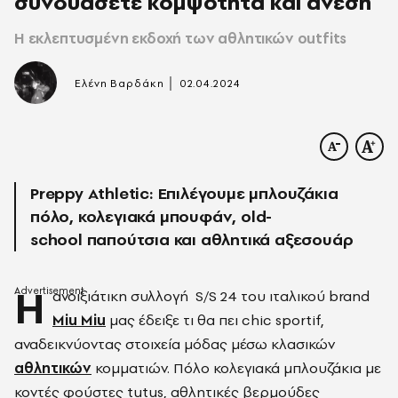
συνδυάσετε κομψότητα και άνεση
Η εκλεπτυσμένη εκδοχή των αθλητικών outfits
|
Ελένη Βαρδάκη
02.04.2024
Preppy Athletic: Επιλέγουμε μπλουζάκια
πόλο, κολεγιακά μπουφάν, old-
school παπούτσια και αθλητικά αξεσουάρ
Η
ανοιξιάτικη συλλογή
S/S 24 του ιταλικού brand
Miu Miu
μας έδειξε τι θα πει chic sportif,
αναδεικνύοντας στοιχεία μόδας μέσω κλασικών
αθλητικών
κομματιών. Πόλο κολεγιακά μπλουζάκια με
κοντές φούστες tutus, αθλητικές βερμούδες