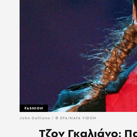
FASHION
John Galliano / © EPA/MAYA VIDON
Τζον Γκαλιάνο: Π