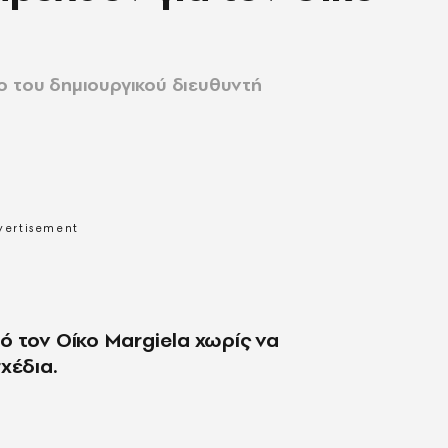
ο του δημιουργικού διευθυντή
ό τον Οίκο Margiela χωρίς να
χέδια.