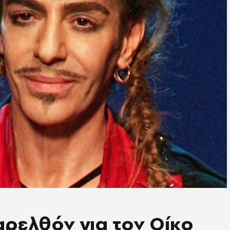
αρελθόν για τον Οίκο