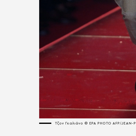
Τζον Γκαλιάνο © EPA PHOTO AFP/JEAN-P