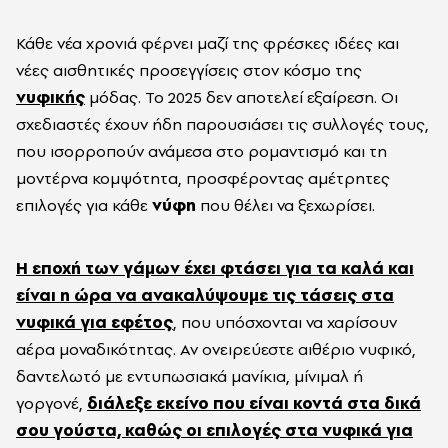
Κάθε νέα χρονιά φέρνει μαζί της φρέσκες ιδέες και
νέες αισθητικές προσεγγίσεις στον κόσμο της
νυφικής
μόδας. Το 2025 δεν αποτελεί εξαίρεση. Οι
σχεδιαστές έχουν ήδη παρουσιάσει τις συλλογές τους,
που ισορροπούν ανάμεσα στο ρομαντισμό και τη
μοντέρνα κομψότητα, προσφέροντας αμέτρητες
επιλογές για κάθε
νύφη
που θέλει να ξεχωρίσει.
Η εποχή των γάμων έχει φτάσει για τα καλά και
είναι η ώρα να ανακαλύψουμε τις τάσεις στα
νυφικά για εφέτος
, που υπόσχονται να χαρίσουν
αέρα μοναδικότητας. Αν ονειρεύεστε αιθέριο νυφικό,
δαντελωτό με εντυπωσιακά μανίκια, μίνιμαλ ή
γοργονέ,
διάλεξε εκείνο που είναι κοντά στα δικά
σου γούστα, καθώς οι επιλογές στα νυφικά για