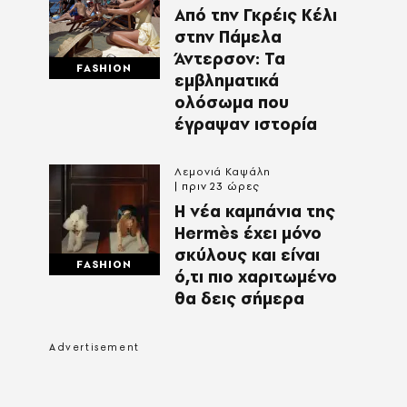
Από την Γκρέις Κέλι
στην Πάμελα
Άντερσον: Τα
FASHION
εμβληματικά
ολόσωμα που
έγραψαν ιστορία
Λεμονιά Καψάλη
πριν 23 ώρες
Η νέα καμπάνια της
Hermès έχει μόνο
σκύλους και είναι
FASHION
ό,τι πιο χαριτωμένο
θα δεις σήμερα