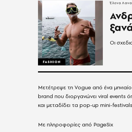
Έλενα Λαν
Ανδρ
ξανά
Οι σχεδι
FASHION
Μετέτρεψε τη Vogue από ένα μηνιαίο
brand που διοργανώνει viral events 
και μεταδίδει τα pop-up mini-festiva
Με πληροφορίες από PageSix