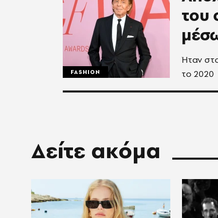
του 
μέσ
Ήταν στο
το 2020
FASHION
Δείτε ακόμα