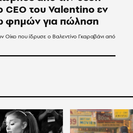
ο CEO τoυ Valentino εν
ω φημών για πώληση
ν Οίκο που ίδρυσε ο Βαλεντίνο Γκαραβάνι από