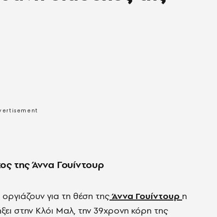
χος της Άννα Γουίντουρ
οργιάζουν για τη θέση της
Άννα Γουίντουρ
η
ήξει στην Κλόι Μαλ, την 39χρονη κόρη της