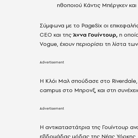
ηθοποιού Κάντις Μπέργκεν και
Σύμφωνα με το PageSix οι επικεφαλή
CEO και της
Άννα Γουίντουρ,
η οποία
Vogue, έχουν περιορίσει τη λίστα τω
Η Κλόι Μαλ σπούδασε στο Riverdale, 
campus στο Μπρονξ, και στη συνέχεια
Η αντικαταστάτρια της Γουίντουρ ανα
εβδομάδας μόδας της Νέας Υόρκης, η 