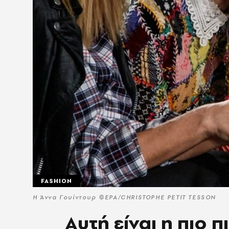
FASHION
Η Άννα Γουίντουρ ©EPA/CHRISTOPHE PETIT TESSON
Aυτή είναι η πιο 