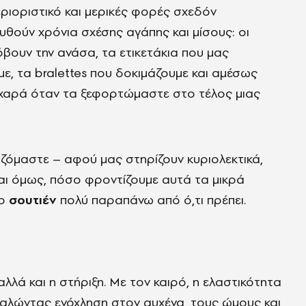
εριοριστικό και μερικές φορές σχεδόν
ουθούν χρόνια σχέσης αγάπης και μίσους: οι
όβουν την ανάσα, τα ετικετάκια που μας
με, τα bralettes που δοκιμάζουμε και αμέσως
ή χαρά όταν τα ξεφορτώμαστε στο τέλος μιας
ιαζόμαστε – αφού μας στηρίζουν κυριολεκτικά,
Και όμως, πόσο φροντίζουμε αυτά τα μικρά
ιο
σουτιέν
πολύ παραπάνω από ό,τι πρέπει.
αλλά και η στήριξη. Με τον καιρό, η ελαστικότητα
καλώντας ενόχληση στον αυχένα, τους ώμους και