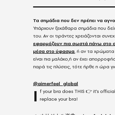
Τα σημάδια που δεν πρέπει να αγν
Υπάρχουν ξεκάθαρα σημάδια που δείχν
του. Αν οι τιράντες χρειάζονται συνεχ
εφαρμόζουν πια σωστά πάνω στο σ
μέσα στο ύφασμα
, ή αν τα χρώματα 
είναι πια μαλάκο,ή αν έχει απορροφή
παρά τις πλύσεις, τότε ήρθε η ώρα γι
@aimerfeel_global
I
f your bra does THIS 👉 it’s offici
replace your bra!