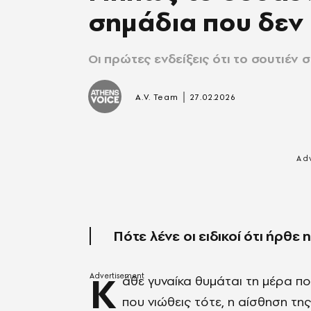
σημάδια που δεν 
Οι πρώτες ενδείξεις ότι το σουτιέν 
|
A.V. Team
27.02.2026
Πότε λένε οι ειδικοί ότι ήρθε 
Κ
άθε γυναίκα θυμάται τη μέρα 
που νιώθεις τότε, η αίσθηση τη