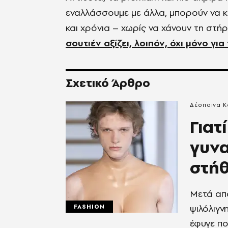
εναλλάσσουμε με άλλα, μπορούν να 
και χρόνια – χωρίς να χάνουν τη στήρ
σουτιέν αξίζει, λοιπόν, όχι μόνο γι
Σχετικό Άρθρο
Δέσποινα 
Γιατί
γυνα
στήθ
Μετά από
ψιλόλιγν
FASHION
έφυγε πο