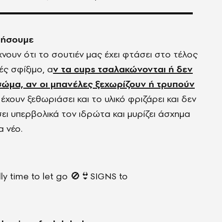
οήσουμε
ουν ότι το σουτιέν μας έχει φτάσει στο τέλος
ές σφίξιμο, α
ν τα cups τσαλακώνονται ή δεν
ώμα, αν οι μπανέλες ξεχωρίζουν ή τρυπούν
έχουν ξεθωριάσει και το υλικό φριζάρει και δεν
σει υπερβολικά τον ιδρώτα και μυρίζει άσχημα
α νέο.
ally time to let go 🚫👙SIGNS to