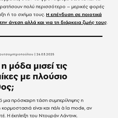
κρατήσουν πολύ περισσότερο – μερικές φορές
ιξη ή το σχήμα τους.
Η επένδυση σε ποιοτικά
α την άνεση αλλά και για τη διάρκεια ζωής τους
.
Κουτσομητροπούλου
26.03.2025
 η μόδα μισεί τις
ίκες με πλούσιο
ος;
 μια πρόσκαιρη τάση συμπερίληψης η
η κορμοστασιά είναι και πάλι à la mode, αν
τέ. Η έκπληξη του Ντουράν Λάντινκ.