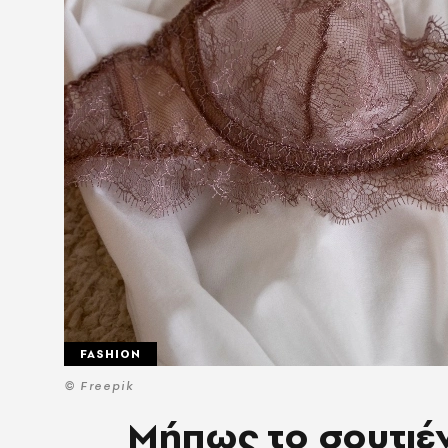
FASHION
© Freepik
Μήπως το σουτιέν 