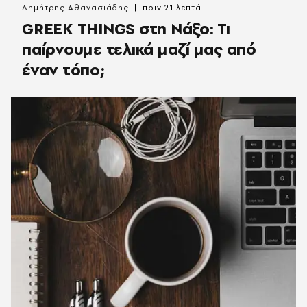
Δημήτρης Αθανασιάδης
πριν 21 λεπτά
GREEK THINGS στη Νάξο: Τι
παίρνουμε τελικά μαζί μας από
έναν τόπο;