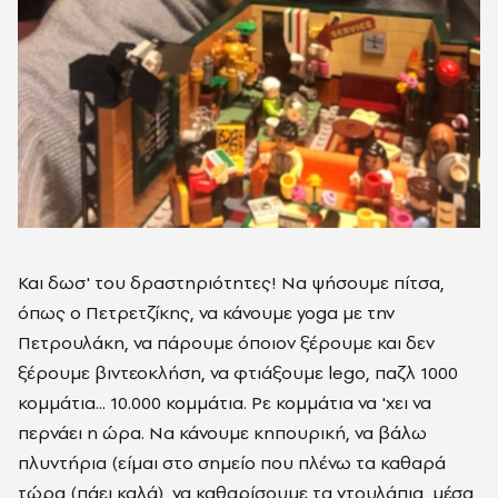
Και δωσ' του δραστηριότητες! Να ψήσουμε πίτσα,
όπως ο Πετρετζίκης, να κάνουμε yoga με την
Πετρουλάκη, να πάρουμε όποιον ξέρουμε και δεν
ξέρουμε βιντεοκλήση, να φτιάξουμε lego, παζλ 1000
κομμάτια... 10.000 κομμάτια. Ρε κομμάτια να 'χει να
περνάει η ώρα. Να κάνουμε κηπουρική, να βάλω
πλυντήρια (είμαι στο σημείο που πλένω τα καθαρά
τώρα (πάει καλά), να καθαρίσουμε τα ντουλάπια, μέσα