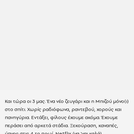
Και τώρα οι 3 μας. Ένα νέο ζευγάρι και η Μπιζού μόνο(ι)
στο σπίτι. Χωρίς ραδιόφωνα, ραντεβού, χορούς και
πανηγύρια. Εντάξει, φίλους έχουμε ακόμα. Έχουμε
περάσει από αρκετά στάδια. Ξεκούραση, καναπές,
ύπνος στις 4 το πρωί, Netflix (να 'ναι καλά).