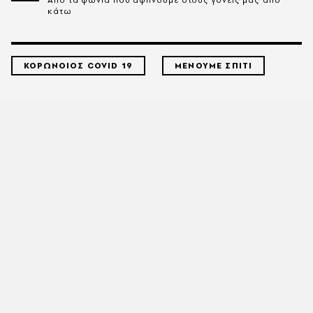
Από τα ψώνια που αφήνουμε στους γονείς μας από
κάτω
ΚΟΡΩΝΟΙΟΣ COVID 19
ΜΕΝΟΥΜΕ ΣΠΙΤΙ