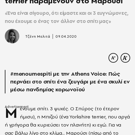
terrier παραμένουν στο Μαρούσι
«Ένα είναι σίγουρο, ότι είμαστε και οι 3 ευγνώμονες,
που έχουμε ο ένας τον άλλον στο σπίτι μας»
|
Τζένη Μελιτά
09.04.2020
#menoumespiti με την Athens Voice: Πώς
περνάει στο σπίτι ένα ζευγάρι με ένα σκυλί εν
μέσω πανδημίας κορωνοϊού
Μ
ένουμε σπίτι. 3 ψυχές. Ο Σπύρος (το έτερον
ήμισυ), η Μπιζού (ένα Yorkshire terrier, που αργά
ή γρήγορα θα κυριεύσει τον πλανήτη) κι εγώ. Για να
σας βάλω λίγο στο κλίμα... Μαρούσι (πίσω από το