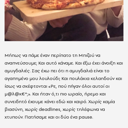
Μήπως να πάμε έναν περίπατο τη Μπιζού να
αναπνεύσουμε; Και αυτό κάναμε. Και έξω έχει άνοιξη και
αμυγδαλιές. Σας έχω πει ότι η αμυγδαλιά είναι το
αγαπημένο μου λουλούδι; Και πουλάκια κελαηδούν και
ίσως να σκέφτονται «Ρε, πού πήγαν όλοι αυτοί οι
μ@λ@κ€*;». Και ήταν ό,τι πιο ωραίο, ήρεμο και
συνειδητό έχουμε κάνει εδώ και καιρό. Χωρίς καμία
βιασύνη, χωρίς deadlines, χωρίς τηλέφωνα να
χτυπούν. Πατήσαμε και οι δύο ένα pause.