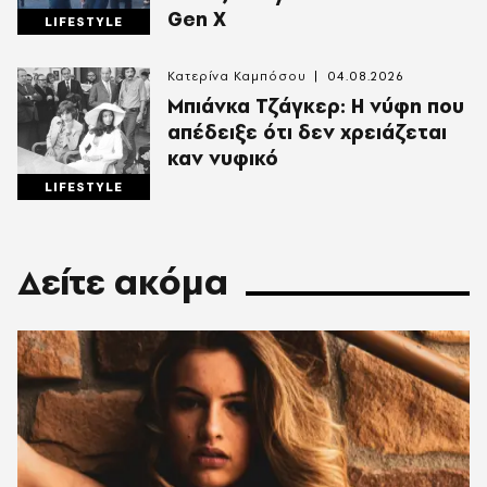
Gen X
LIFESTYLE
Κατερίνα Καμπόσου
04.08.2026
Mπιάνκα Τζάγκερ: Η νύφη που
απέδειξε ότι δεν χρειάζεται
καν νυφικό
LIFESTYLE
Δείτε ακόμα