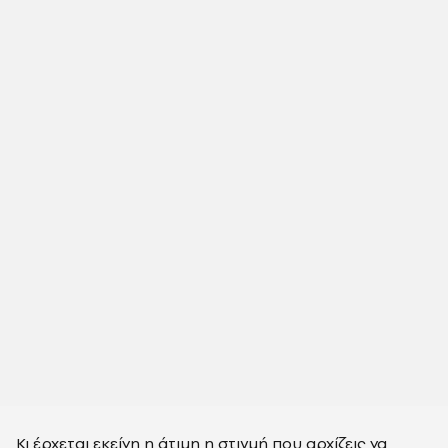
Κι έρχεται εκείνη η άτιμη η στιγμή που αρχίζεις να