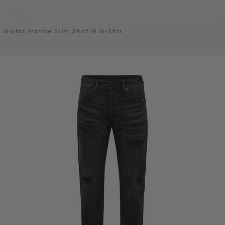
G-star Marine Slim Shirt © G-Star