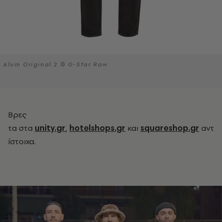
Alum Original 2 © G-Star Raw
Bρες
τα
στα
unity.gr
,
hotelshops.gr
και
squareshop.gr
αντ
ίστοιχα.