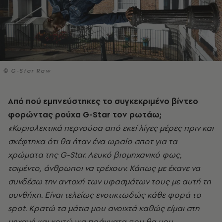
© G-Star Raw
Aπό πού εμπνεύστηκες το συγκεκριμένο βίντεο
φορώντας ρούχα G-Star τον ρωτάω;
«Κυριολεκτικά περνούσα από εκεί λίγες μέρες πριν και
σκέφτηκα ότι θα ήταν ένα ωραίο σποτ για τα
χρώματα της G-Star. Λευκό βιομηχανικό φως,
τσιμέντο, άνθρωποι να τρέχουν. Κάπως με έκανε να
συνδέσω την αντοχή των υφασμάτων τους με αυτή τη
συνθήκη. Είναι τελείως ενστικτωδώς κάθε φορά το
spot. Κρατώ τα μάτια μου ανοιχτά καθώς είμαι στη
μηχανή και κοιτώ για πράγματα που θα μου