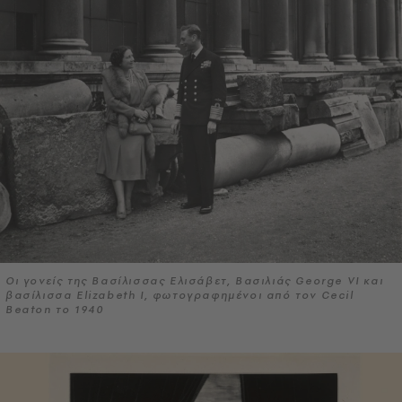
Οι γονείς της Βασίλισσας Ελισάβετ, Βασιλιάς George VI και
βασίλισσα Elizabeth Ι, φωτογραφημένοι από τον Cecil
Beaton το 1940