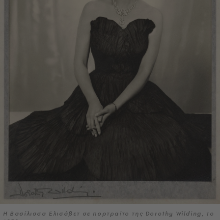
Η Βασίλισσα Ελισάβετ σε πορτραίτο της Dorothy Wilding, το