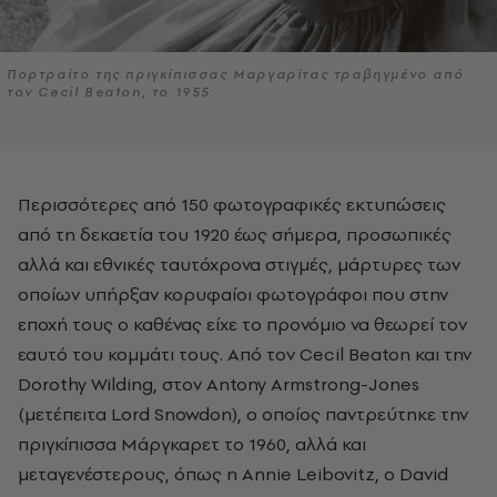
Πορτραίτο της πριγκίπισσας Μαργαρίτας τραβηγμένο από
τον Cecil Beaton, το 1955.
Περισσότερες από 150 φωτογραφικές εκτυπώσεις
από τη δεκαετία του 1920 έως σήμερα, προσωπικές
αλλά και εθνικές ταυτόχρονα στιγμές, μάρτυρες των
οποίων υπήρξαν κορυφαίοι φωτογράφοι που στην
εποχή τους ο καθένας είχε το προνόμιο να θεωρεί τον
εαυτό του κομμάτι τους. Από τον Cecil Beaton και την
Dorothy Wilding, στον Antony Armstrong-Jones
(μετέπειτα Lord Snowdon), ο οποίος παντρεύτηκε την
πριγκίπισσα Μάργκαρετ το 1960, αλλά και
μεταγενέστερους, όπως η Annie Leibovitz, ο David