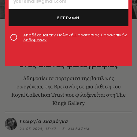
ΕΓΓΡΑΦΗ
Η Βασίλισσα Ελισάβετ με τον πρίγκιπα Φίλιππο σε
επίσημο πορτραίτο του Cecil Beaton, από την ημέρα
Αποδέχομαι την
Πολιτική Προστασίας Προσωπικών
της στέψης της, το 1953.
Δεδομένων
LIFESTYLE
Σπάνια βασιλικά πορτραίτα:
Ένας αιώνας φωτογραφίας
Αδημοσίευτα πορτραίτα της βασιλικής
οικογένειας της Βρετανίας σε μια έκθεση του
Royal Collection Trust που φιλοξενείται στη The
King's Gallery
Γεωργία Σκαμάγκα
24.05.2024, 13:47
3’ ΔΙΑΒΑΣΜΑ