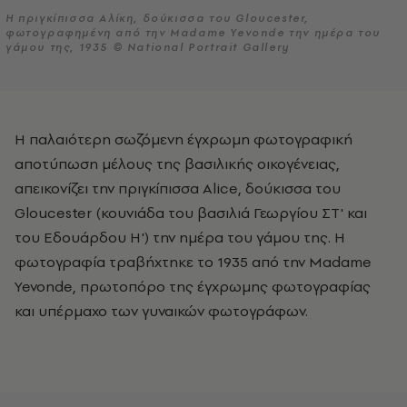
Η πριγκίπισσα Αλίκη, δούκισσα του Gloucester,
φωτογραφημένη από την Madame Yevonde την ημέρα του
γάμου της, 1935 © National Portrait Gallery
Η παλαιότερη σωζόμενη έγχρωμη φωτογραφική
αποτύπωση μέλους της βασιλικής οικογένειας,
απεικονίζει την πριγκίπισσα Alice, δούκισσα του
Gloucester (κουνιάδα του βασιλιά Γεωργίου ΣΤ' και
του Εδουάρδου Η') την ημέρα του γάμου της. Η
φωτογραφία τραβήχτηκε το 1935 από την Madame
Yevonde, πρωτοπόρο της έγχρωμης φωτογραφίας
και υπέρμαχο των γυναικών φωτογράφων.