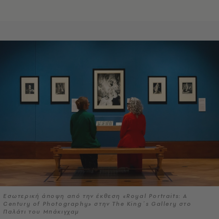
Εσωτερική άποψη από την έκθεση «Royal Portraits: A
Century of Photography» στην The King΄s Gallery στο
Παλάτι του Μπάκιγχαμ