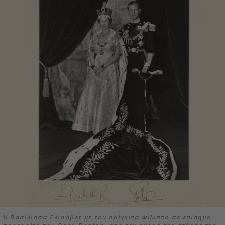
Η Βασίλισσα Ελισάβετ με τον πρίγκιπα Φίλιππο σε επίσημο