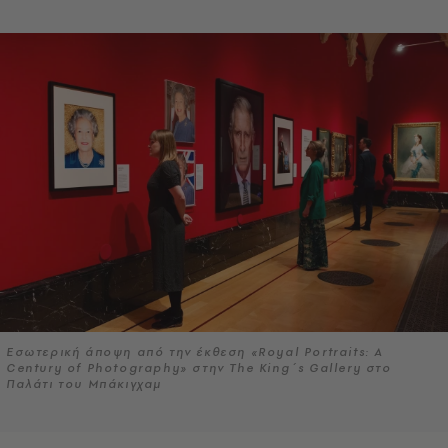
Εσωτερική άποψη από την έκθεση «Royal Portraits: A
Century of Photography» στην The King΄s Gallery στο
Παλάτι του Μπάκιγχαμ