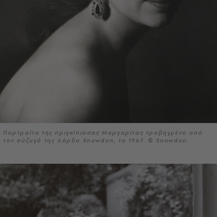
Πορτραίτο της πριγκίπισσας Μαργαρίτας τραβηγμένο από
τον σύζυγό της Λόρδο Snowdon, το 1967. © Snowdon.