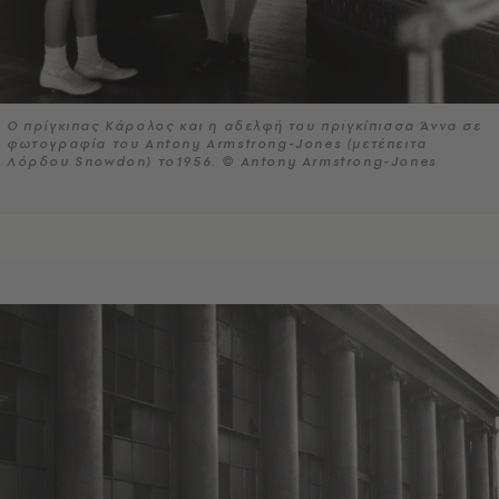
Ο πρίγκιπας Κάρολος και η αδελφή του πριγκίπισσα Άννα σε
φωτογραφία του Antony Armstrong-Jones (μετέπειτα
Λόρδου Snowdon) το1956. © Antony Armstrong-Jones