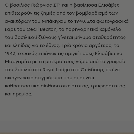
Ο βασιλιάς Γεώργιος ΣΤ’ και η βασίλισσα Ελισάβετ
επιθεωρούν τις ζημιές από τον βομβαρδισμό των
ανακτόρων του Μπάκιγχαμ το 1940. Στα φωτογραφικά
καρέ του Cecil Beaton, το παρηγορητικό χαμόγελο
του βασιλικού ζεύγους γίνεται μήνυμα σταθερότητας
και ελπίδας για το έθνος. Τρία χρόνια αργότερα, το
1943, ο φακός «πιάνει» τις πριγκίπισσες Ελισάβετ και
Μαργαρίτα με τη μητέρα τους γύρω από το γραφείο
του βασιλιά στο Royal Lodge στο Ουίνδσορ, σε ένα
οικογενειακό στιγμιότυπο που αποπνέει
καθησυχαστική αίσθηση οικειότητας, τρυφερότητας
και ηρεμίας.