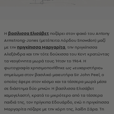
Η
βασίλισσα Ελισάβετ
ποζάρει στον φακό του Antony
Armstrong-Jones (μετέπειτα Λόρδου Snowdon) μαζί
με την
πριγκίπισσα Μαργαρίτα
, την πριγκίπισσα
Αλεξάνδρα και την τότε δούκισσα του Κεντ κρατώντας
τα νεογέννητα μωρά τους. Ήταν το 1964. Η
φωτογραφία χρησιμοποιήθηκε ως «ευχαριστήριο»
σημείωμα στον βασιλικό μαιευτήρα Sir John Peel, ο
οποίος έφερε στον κόσμο και τα τέσσερα μωρά μέσα
σε διάστημα δύο μηνών. Η βασίλισσα Ελισάβετ
χαμογελαστή, κρατά το μικρότερο από τα τέσσερα
παιδιά της, τον πρίγκιπα Εδουάρδο, ενώ η πριγκίπισσα
Μαργαρίτα πόζαρε με την κόρη της, λαίδη Σάρα. Τη