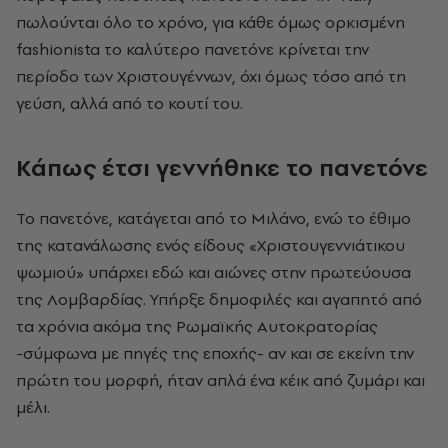
πωλούνται όλο το χρόνο, για κάθε όμως oρκισμένη
fashionista το καλύτερο πανετόνε κρίνεται την
περίοδο των Χριστουγέννων, όχι όμως τόσο από τη
γεύση, αλλά από το κουτί του.
Κάπως έτσι γεννήθηκε το πανετόνε
Το πανετόνε, κατάγεται από το Μιλάνο, ενώ το έθιμο
της κατανάλωσης ενός είδους «Χριστουγεννιάτικου
ψωμιού» υπάρχει εδώ και αιώνες στην πρωτεύουσα
της Λομβαρδίας. Υπήρξε δημοφιλές και αγαπητό από
τα χρόνια ακόμα της Ρωμαϊκής Αυτοκρατορίας
-σύμφωνα με πηγές της εποχής- αν και σε εκείνη την
πρώτη του μορφή, ήταν απλά ένα κέικ από ζυμάρι και
μέλι.