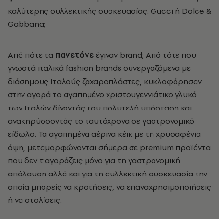
καλύτερης συλλεκτικής συσκευασίας. Gucci ή Dolce &
Gabbana;
Από πότε τα
πανετόνε
έγιναν brand; Από τότε που
γνωστά ιταλικά fashion brands συνεργαζόμενα με
διάσημους Ιταλούς ζαχαροπλάστες, κυκλοφόρησαν
στην αγορά το αγαπημένο χριστουγεννιάτικο γλυκό
των Ιταλών δίνοντάς του πολυτελή υπόσταση και
ανακηρύσσοντάς το ταυτόχρονα σε γαστρονομικό
είδωλο. Τα αγαπημένα αέρινα κέικ με τη χρυσαφένια
όψη, μεταμορφώνονται σήμερα σε premium προϊόντα
που δεν τ’αγοράζεις μόνο για τη γαστρονομική
απόλαυση αλλά και για τη συλλεκτική συσκευασία την
οποία μπορείς να κρατήσεις, να επαναχρησιμοποιήσεις
ή να στολίσεις.