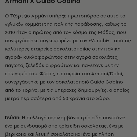
Α
rmani
X
Guido
Gobino
Ο Τζόρτζιο Αρμάνι υπήρξε πρωτοπόρος σε αυτό το
«γλυκό» κομμάτι της Ιταλικής παράδοσης, καθώς το
2010 ήταν ο πρώτος από τον κόσμο της Μόδας, που
συνεργάστηκε συγκεκριμένα με την «Venchi» –από τις
καλύτερες εταιρείες σοκολατοποιίας στην ιταλική
αγορά- κυκλοφορώντας στην αγορά σοκολάτες,
παγωτά, ζελεδάκια φρούτων και πανετόνε με την
επωνυμία του. Φέτος, η εταιρεία του Armani/Dolci,
συνεργάστηκε με τον σοκολατοποιό Guido Gobino
από το Τορίνο, με τις υπέροχες δημιουργίες, ο οποίος
μετρά περισσότερα από 50 χρόνια στο χώρο.
Γεύση:
Η συλλογή περιλαμβάνει τρία είδη πανετόνε:
ένα με συνδυασμό από τρία είδη σοκολάτας, ένα με
βερίκοκα και λευκή σοκολάτα και ένα με πλήρη