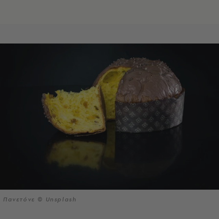
Πανετόνε © Unsplash