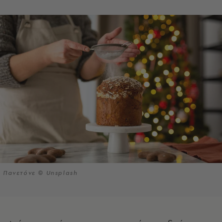
Πανετόνε © Unsplash