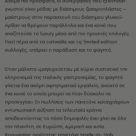
Ακόμα πιο πρόσφατα, οι συνεργασίες που ξεκίνησαν
γνωστοί οίκοι μόδας με διάσημους ζαχαροπλάστες –
μαέστρους στην παρασκευή του διάσημου γλυκού-
ήρθαν να θρέψουν παράλληλα και ένα κοινό που
αναζητούσε το luxury μέσα από πιο προσιτές επιλογές.
Γιατί πέρα από τα catwalks και τις limited edition
συλλογές, υπάρχει η παράδοση και το φαγητό.
Όταν μάλιστα «μαγειρεύεται» με κύριο συστατικό την
κληρονομιά της Ιταλικής γαστρονομίας, το φαγητό
γίνεται ένα ακόμη αφηγηματικό εργαλείο, ανοιχτό σε
ένα κοινό το οποίο μπορεί να ήταν δύσκολο να
προσεγγίσει. Οι πωλήσεις των πανετόνε καταγράφουν
εντυπωσιακή αύξηση τα τελευταία χρόνια
αποδεικνύοντας το πόσο δημοφιλές έχει γίνει σε όλο
τον πλανήτη, σε Ευρώπη, Αμερική και Ασία.
Κορυφαίας ποιότητας πανετόνε Made-in- Italy