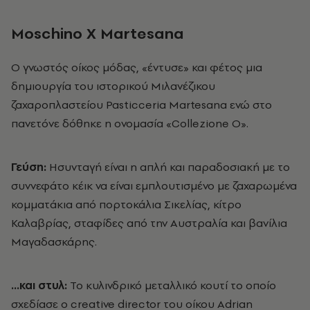
Μ
oschino
X
Martesana
Ο γνωστός οίκος μόδας, «έντυσε» και φέτος μια
δημιουργία του ιστορικού Μιλανέζικου
ζαχαροπλαστείου Pasticceria Martesana ενώ στο
πανετόνε δόθηκε η ονομασία «Collezione O».
Γεύση:
Hσυνταγή είναι η απλή και παραδοσιακή με το
συννεφάτο κέικ να είναι εμπλουτισμένο με ζαχαρωμένα
κομματάκια από πορτοκάλια Σικελίας, κίτρο
Καλαβρίας, σταφίδες από την Αυστραλία και βανίλια
Μαγαδασκάρης.
…και στυλ:
Το κυλινδρικό μεταλλικό κουτί το οποίο
σχεδίασε ο creative director του οίκου Adrian