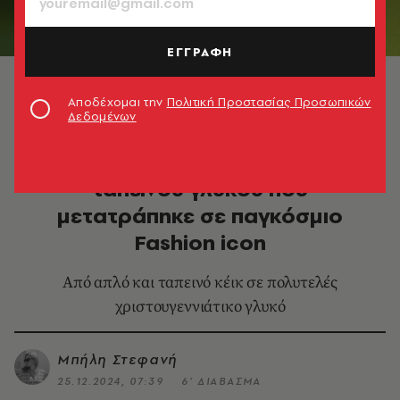
ΕΓΓΡΑΦΗ
© Official/Gucci.com
Αποδέχομαι την
Πολιτική Προστασίας Προσωπικών
Δεδομένων
LIFESTYLE
Πανετόνε: Η ιστορία του
ταπεινού γλυκού που
μετατράπηκε σε παγκόσμιο
Fashion icon
Από απλό και ταπεινό κέικ σε πολυτελές
χριστουγεννιάτικο γλυκό
Μπήλη Στεφανή
25.12.2024, 07:39
6’ ΔΙΑΒΑΣΜΑ