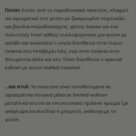
Γεύση:
Εκτός από το παραδοσιακό πανετόνε, ελαφρύ
και αρωματικό στη γεύση με ζαχαρωμένο πορτοκάλι
και βανίλια Μαγαδασκάρης, φέτος έκαναν και ένα
πολυτελές twist καθώς κυκλοφόρησαν μια γεύση με
αχλάδι και σοκολάτα η οποία διατίθεται στην Gucci
Osteria στο Μπέβερλι Χιλς, ενώ στην Osteria στην
Φλωρεντία αλλά και στο Τόκιο διατίθεται η special
εκδοχή με γεύση Salted Caramel.
…και στυλ:
Τα πανετόνε είναι τοποθετημένα σε
υφασμάτινα πουγκιά μέσα σε limited-edition
μεταλλικά κουτιά σε εντυπωσιακό πράσινο χρώμα (με
ανάγλυφα λουλούδια) ή μπορντό, ανάλογα με τη
γεύση.