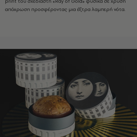
print του σχεδιαστή «Ray of Gold» φυσικά σε χρυσή
απόχρωση προσφέροντας μια έξτρα λαμπερή νότα.