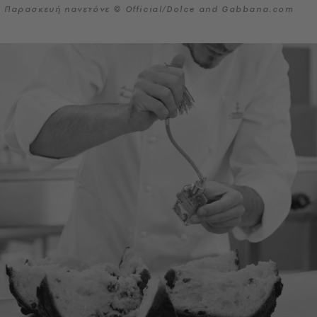
Παρασκευή πανετόνε © Official/Dolce and Gabbana.com