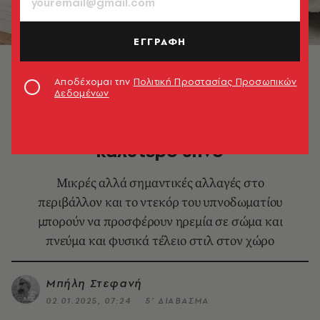
ΕΓΓΡΑΦΗ
© Spacejoy/Unsplash
Αποδέχομαι την
Πολιτική Προστασίας Προσωπικών
Δεδομένων
LIFESTYLE
8 xρήσιμες συμβουλές για
καλύτερο ύπνο
Μικρές αλλά σημαντικές αλλαγές στο
περιβάλλον και το ντεκόρ του υπνοδωματίου
μπορούν να προσφέρουν ηρεμία σε σώμα και
πνεύμα και φυσικά τέλειο στιλ στον χώρο
Μπήλη Στεφανή
02.01.2025, 07:24
5’ ΔΙΑΒΑΣΜΑ