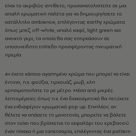
είναι το ακριβώς αντίθετο, προσανατολιστείτε σε μια
απαλή χρωματική παλέτα για να δημιουργήσετε το
κατάλληλο ambience, επιλέγοντας earthy χρώματα
όπως μπεζ, off-white, απαλό καφέ, light green και
ανοιχτό γκρι, τα οποία θα σας επηρεάσουν σε
υποσυνείδητο επίπεδο προσφέροντας πνευματική
ηρεμία.
Αν έχετε κάποιο αγαπημένο χρώμα που μπορεί να είναι
έντονο, π.χ. φούξια, τιρκουάζ, μωβ, κλπ
χρησιμοποιήστε το με μέτρο. Μέσα από μικρές
λεπτομέρειες όπως π.χ. ένα διακοσμητικό θα πετύχετε
ένα ενδιαφέρον χρωματικό pop up. Eπιπλέον, αν
θέλετε να σπάσετε τη μονοτονία, μπορείτε να βάλετε
στον τοίχο που βρίσκεται το κεφαλάρι του κρεβατιού
έναν πίνακα ή μια ταπετσαρία, επιλέγοντας ένα pattern