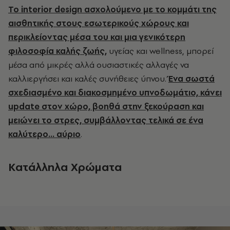
Το interior design ασχολούμενο με το κομμάτι της
αισθητικής στους εσωτερικούς χώρους και
περικλείοντας μέσα του και μια γενικότερη
φιλοσοφία καλής ζωής,
υγείας και wellness, μπορεί
μέσα από μικρές αλλά ουσιαστικές αλλαγές να
καλλιεργήσει και καλές συνήθειες ύπνου.
Ένα σωστά
σχεδιασμένο και διακοσμημένο υπνοδωμάτιο, κάνει
update στον χώρο, βοηθά στην ξεκούραση και
μειώνει το στρες, συμβάλλοντας τελικά σε ένα
καλύτερο… αύριο
.
Κατάλληλα Χρώματα