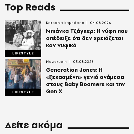
Top Reads
Κατερίνα Καμπόσου
04.08.2026
Mπιάνκα Τζάγκερ: Η νύφη που
απέδειξε ότι δεν χρειάζεται
καν νυφικό
LIFESTYLE
Newsroom
05.08.2026
Generation Jones: Η
«ξεχασμένη» γενιά ανάμεσα
στους Baby Boomers και την
Gen X
LIFESTYLE
Δείτε ακόμα