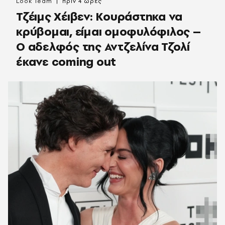
Look Team
πριν 4 ώρες
Τζέιμς Χέιβεν: Κουράστηκα να
κρύβομαι, είμαι ομοφυλόφιλος –
Ο αδελφός της Αντζελίνα Τζολί
έκανε coming out