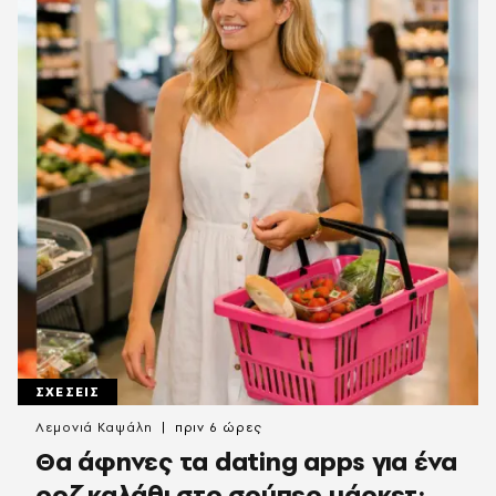
ΣΧΕΣΕΙΣ
Λεμονιά Καψάλη
πριν 6 ώρες
Θα άφηνες τα dating apps για ένα
ροζ καλάθι στο σούπερ μάρκετ;