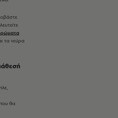
φοβάστε
λευτείτε
 χρώματα
αι τα νεύρα
διάθεσή
πλε,
 που θα