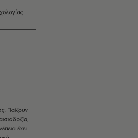
υχολογίας
ς. Παίζουν
αισιοδοξία,
έπεια έχει
ικά.