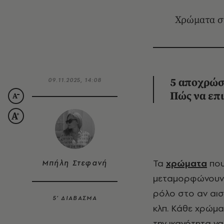
Χρώματα στ
09.11.2025, 14:08
5 αποχρώσε
Πώς να επ
Τα
χρώματα
που
Μπήλη Στεφανή
μεταμορφώνουν έ
ρόλο στο αν αισ
5’ ΔΙΑΒΑΣΜΑ
κλπ. Κάθε χρώμα
την ικανότητα ν