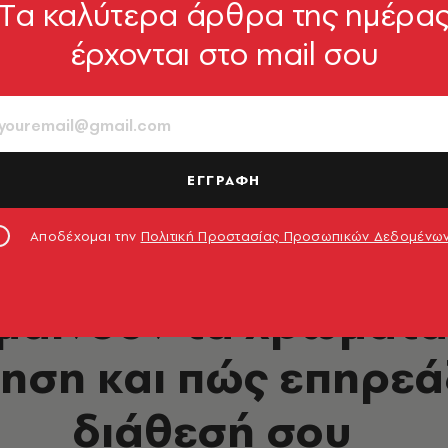
Tα καλύτερα άρθρα της ημέρα
έρχονται στο mail σου
ΕΓΓΡΑΦΗ
ages/Unsplash+
Αποδέχομαι την
Πολιτική Προστασίας Προσωπικών Δεδομένω
LIFESTYLE
ημαίνουν τα χρώματα
ηση και πώς επηρεά
διάθεσή σου