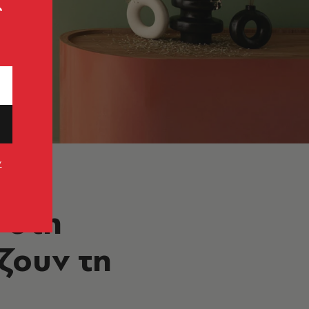
ς
ν
 στη
ζουν τη