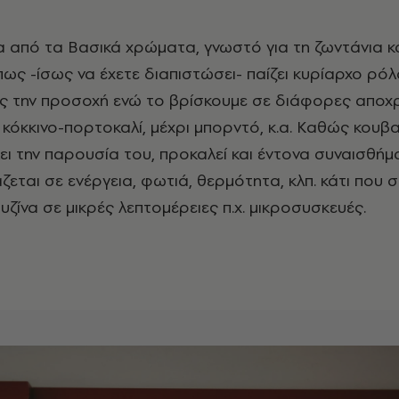
πως -ίσως να έχετε διαπιστώσει- παίζει κυρίαρχο ρόλ
 την προσοχή ενώ το βρίσκουμε σε διάφορες αποχ
ι κόκκινο-πορτοκαλί, μέχρι μπορντό, κ.α. Καθώς κουβ
λει την παρουσία του, προκαλεί και έντονα συναισθήμ
εται σε ενέργεια, φωτιά, θερμότητα, κλπ. κάτι που σ
ουζίνα σε μικρές λεπτομέρειες π.χ. μικροσυσκευές.