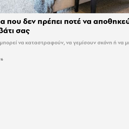
α που δεν πρέπει ποτέ να αποθηκε
βάτι σας
 μπορεί να καταστραφούν, να γεμίσουν σκόνη ή να μ
26