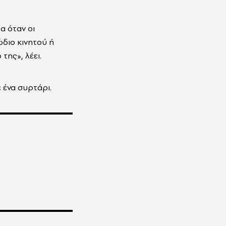
α όταν οι
διο κινητού ή
ης», λέει.
 ένα συρτάρι.