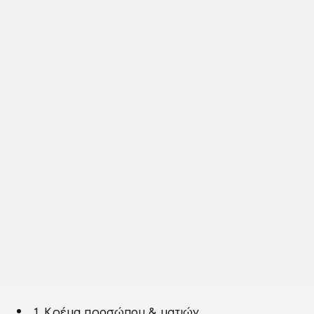
1. Κρέμα προσώπου & ματιών