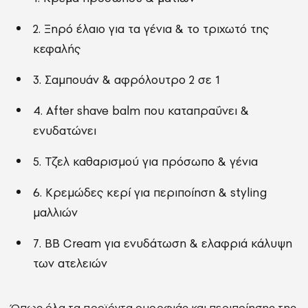
2. Ξηρό έλαιο για τα γένια & το τριχωτό της
κεφαλής
3. Σαμπουάν & αφρόλουτρο 2 σε 1
4. After shave balm που καταπραΰνει &
ενυδατώνει
5. Τζελ καθαρισμού για πρόσωπο & γένια
6. Κρεμώδες κερί για περιποίηση & styling
μαλλιών
7. BB Cream για ενυδάτωση & ελαφριά κάλυψη
των ατελειών
Όπως όλα τα προϊόντα ομορφιάς και περιποίησης της