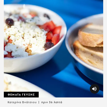
ΘΕΜΑΤΑ ΓΕΥΣΗΣ
Κατερίνα Βνάτσιου
πριν 36 λεπτά