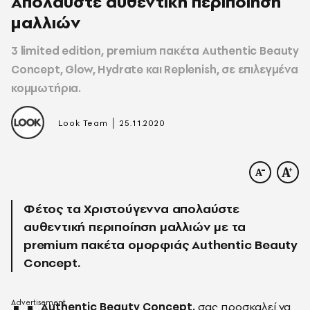
Aπολαύστε αυθεντική περιποίηση
μαλλιών
3 limited edition, premium πακέτα Authentic Beauty
Concept, Glow, Hydrate και Replenish, σε επιλεγμένα
κομμωτήρια.
|
Look Team
25.11.2020
Φέτος τα Χριστούγεννα απολαύστε
αυθεντική περιποίηση μαλλιών με τα
premium πακέτα ομορφιάς Authentic Beauty
Concept.
Authentic Beauty Concept.
σας προσκαλεί να