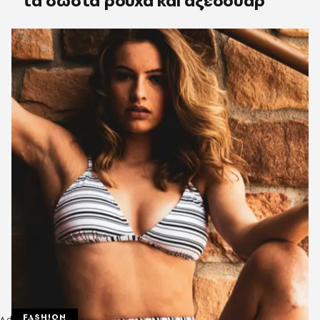
τα σωστά ρούχα και αξεσουάρ
FASHION