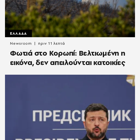
ΕΛΛΑΔΑ
Newsroom
πριν 11 λεπτά
Φωτιά στο Κορωπί: Βελτιωμένη η
εικόνα, δεν απειλούνται κατοικίες