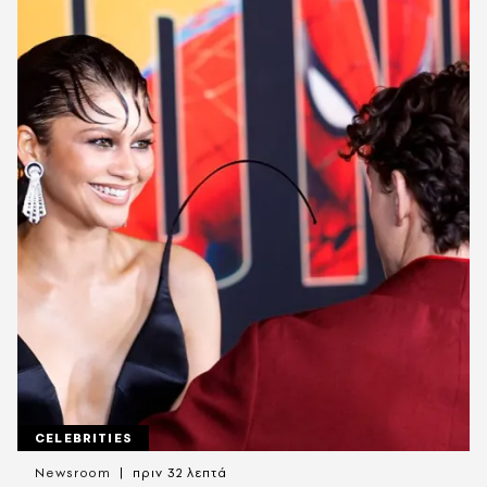
CELEBRITIES
Newsroom
πριν 32 λεπτά