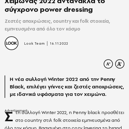
Χειμώνας 2022 αντανακλά το
σύγχρονο power dressing
Ζεστές αποχρώσεις, country και folk στοιχεία,
εμπνευσμένα από όλο τον κόσμο
|
Look Team
16.11.2022
Η νέα συλλογή Winter 2022 από την Penny
Black, επιλέγει γήινες και ζεστές αποχρώσεις,
με ιδανικά υφάσματα για τον χειμώνα.
Σ
τη συλλογή Winter 2022, η Penny black προσθέτει
στο country στιλ folk στοιχεία εμπνευσμένα από
όλο τον κόσμο. Βασισμένο στο cozy layering το brand