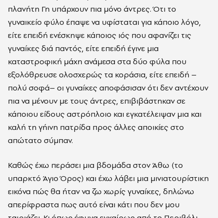
πλανήτη Γη υπάρχουν πια µόνο άντρες. Ότι το
γυναικείο φύλο έπαψε να υφίσταται για κάποιο λόγο,
είτε επειδή ενέσκηψε κάποιος ιός που αφανίζει τις
γυναίκες διά παντός, είτε επειδή έγινε µια
καταστροφική µάχη ανάµεσα στα δύο φύλα που
εξολόθρευσε ολοσχερώς τα κοράσια, είτε επειδή –
πολύ σοφά– οι γυναίκες αποφάσισαν ότι δεν αντέχουν
πια να µένουν µε τους άντρες, επιβιβάστηκαν σε
κάποιου είδους αστρόπλοιο και εγκατέλειψαν µια και
καλή τη γήινη πατρίδα προς άλλες αποικίες στο
απώτατο σύµπαν.
Καθώς έχω περάσει µια βδοµάδα στον Άθω (το
υπαρκτό Άγιο Όρος) και έχω λάβει µια µινιατουρίστικη
εικόνα πώς θα ήταν να ζω χωρίς γυναίκες, δηλώνω
απερίφραστα πως αυτό είναι κάτι που δεν µου
ταιριάζει. Κι όπως έφυγα εγκαίρως από το Περιβόλι