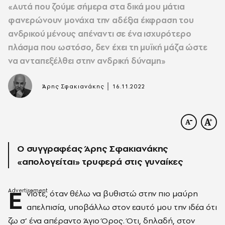
«Αυτά που ζούµε σήµερα στα δικά µου µάτια
φανερώνουν µονάχα την αδέξια έκφραση του
ανδρικού µένους απέναντι σε ένα ισχυρότερο
πλάσµα που ωστόσο, δεν έχει τη μυϊκή µάζα ώστε
να ανταπεξέλθει στην ανδρική δύναµη»
|
Άρης Σφακιανάκης
16.11.2022
Ο συγγραφέας Άρης Σφακιανάκης
«απολογείται» τρυφερά στις γυναίκες
Ε
νίοτε, όταν θέλω να βυθιστώ στην πιο µαύρη
απελπισία, υποβάλλω στον εαυτό µου την ιδέα ότι
ζω σ’ ένα απέραντο Άγιο Όρος. Ότι, δηλαδή, στον