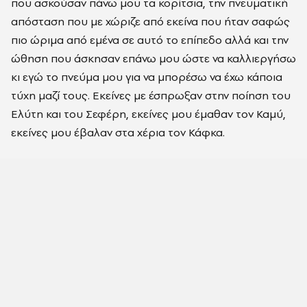
που ασκούσαν πάνω µου τα κορίτσια, την πνευµατική
απόσταση που µε χώριζε από εκείνα που ήταν σαφώς
πιο ώριµα από εµένα σε αυτό το επίπεδο αλλά και την
ώθηση που άσκησαν επάνω µου ώστε να καλλιεργήσω
κι εγώ το πνεύµα µου για να µπορέσω να έχω κάποια
τύχη µαζί τους. Εκείνες µε έσπρωξαν στην ποίηση του
Ελύτη και του Σεφέρη, εκείνες µου έµαθαν τον Καµύ,
εκείνες µου έβαλαν στα χέρια τον Κάφκα.