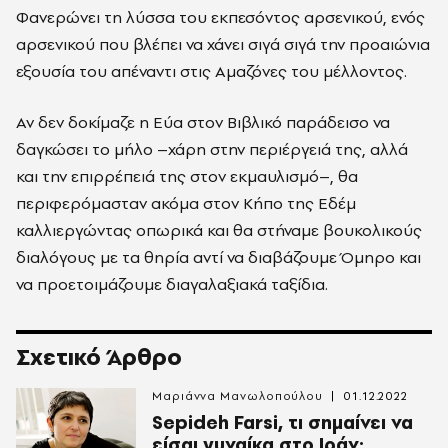
Φανερώνει τη λύσσα του εκπεσόντος αρσενικού, ενός
αρσενικού που βλέπει να χάνει σιγά σιγά την προαιώνια
εξουσία του απέναντι στις Αµαζόνες του µέλλοντος.
Αν δεν δοκίµαζε η Εύα στον Βιβλικό παράδεισο να
δαγκώσει το µήλο –χάρη στην περιέργειά της, αλλά
και την επιρρέπειά της στον εκµαυλισµό–, θα
περιφερόµασταν ακόµα στον Κήπο της Εδέµ
καλλιεργώντας οπωρικά και θα στήναµε βουκολικούς
διαλόγους µε τα θηρία αντί να διαβάζουµε Όµηρο και
να προετοιµάζουµε διαγαλαξιακά ταξίδια.
Σχετικό Άρθρο
Μαριάννα Μανωλοπούλου
01.12.2022
Sepideh Farsi, τι σημαίνει να
είσαι γυναίκα στο Ιράν;