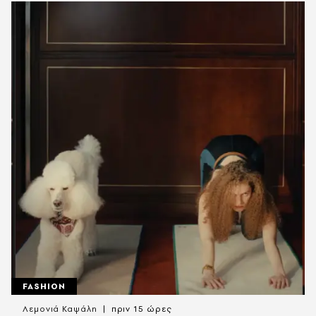
FASHION
Λεμονιά Καψάλη
πριν 15 ώρες