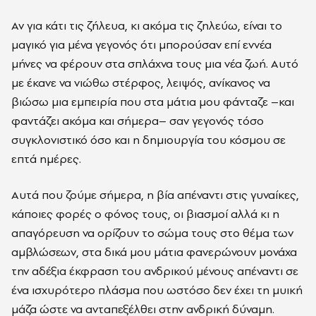
Αν για κάτι τις ζήλευα, κι ακόµα τις ζηλεύω, είναι το
µαγικό για µένα γεγονός ότι µπορούσαν επί εννέα
µήνες να φέρουν στα σπλάχνα τους µια νέα ζωή. Αυτό
µε έκανε να νιώθω στέρφος, λειψός, ανίκανος να
βιώσω µια εµπειρία που στα µάτια µου φάνταζε –και
φαντάζει ακόµα και σήµερα– σαν γεγονός τόσο
συγκλονιστικό όσο και η δηµιουργία του κόσµου σε
επτά ηµέρες.
Αυτά που ζούµε σήµερα, η βία απέναντι στις γυναίκες,
κάποιες φορές ο φόνος τους, οι βιασµοί αλλά κι η
απαγόρευση να ορίζουν το σώµα τους στο θέµα των
αµβλώσεων, στα δικά µου µάτια φανερώνουν µονάχα
την αδέξια έκφραση του ανδρικού µένους απέναντι σε
ένα ισχυρότερο πλάσµα που ωστόσο δεν έχει τη µυική
µάζα ώστε να ανταπεξέλθει στην ανδρική δύναµη.