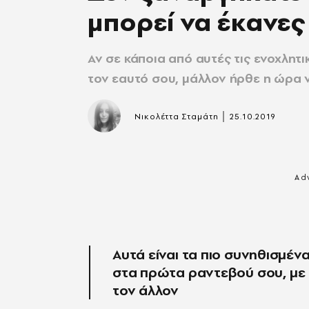
μπορεί να έκανες
Αν σε κάποια από αυτές τις ενοχλητ
τον εαυτό σου, μάλλον ήρθε η ώρα ν
|
Νικολέττα Σταμάτη
25.10.2019
Αυτά είναι τα πιο συνηθισμέν
στα πρώτα ραντεβού σου, με
τον άλλον