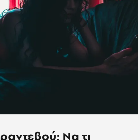
ραντεβού; Να τι