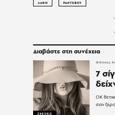
ΛΑΘΗ
ΡΑΝΤΕΒΟΥ
Διαβάστε στη συνέχεια
Φίλιππος Κ
7 σί
δείχ
ΟΚ θετικό
σαν ξερο
ΣΧΕΣΕΙΣ