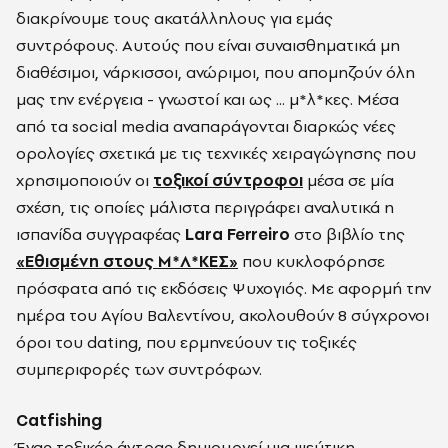
διακρίνουμε τους ακατάλληλους για εμάς
συντρόφους. Αυτούς που είναι συναισθηματικά μη
διαθέσιμοι, νάρκισσοι, ανώριμοι, που απομηζούν όλη
μας την ενέργεια - γνωστοί και ως ... μ*λ*κες. Μέσα
από τα social media αναπαράγονται διαρκώς νέες
ορολογίες σχετικά με τις τεχνικές χειραγώγησης που
χρησιμοποιούν οι
τοξικοί σύντροφοι
μέσα σε μία
σχέση, τις οποίες μάλιστα περιγράφει αναλυτικά η
ισπανίδα συγγραφέας
Lara Ferreiro
στο βιβλίο της
«Eθισμένη στους Μ*Λ*ΚΕΣ»
που κυκλοφόρησε
πρόσφατα από τις εκδόσεις Ψυχογιός. Με αφορμή την
ημέρα του Αγίου Βαλεντίνου, ακολουθούν 8 σύγχρονοι
όροι του dating, που ερμηνεύουν τις τοξικές
συμπεριφορές των συντρόφων.
Catfishing
Ένας τοξικός άντρας δημιουργεί μια ψεύτικη