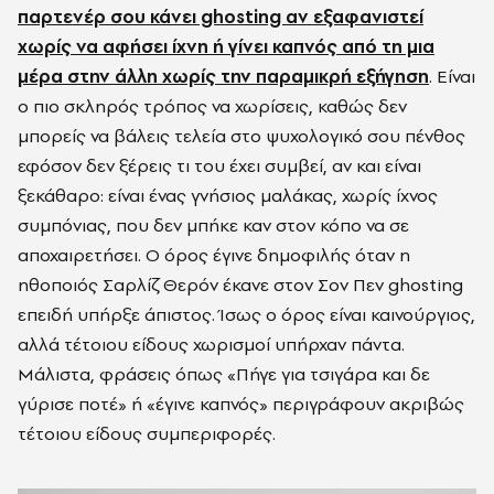
παρτενέρ σου κάνει ghosting αν εξαφανιστεί
χωρίς να αφήσει ίχνη ή γίνει καπνός από τη μια
μέρα στην άλλη χωρίς την παραμικρή εξήγηση
. Είναι
ο πιο σκληρός τρόπος να χωρίσεις, καθώς δεν
μπορείς να βάλεις τελεία στο ψυχολογικό σου πένθος
εφόσον δεν ξέρεις τι του έχει συμβεί, αν και είναι
ξεκάθαρο: είναι ένας γνήσιος μαλάκας, χωρίς ίχνος
συμπόνιας, που δεν μπήκε καν στον κόπο να σε
αποχαιρετήσει. Ο όρος έγινε δημοφιλής όταν η
ηθοποιός Σαρλίζ Θερόν έκανε στον Σον Πεν ghosting
επειδή υπήρξε άπιστος. Ίσως ο όρος είναι καινούργιος,
αλλά τέτοιου είδους χωρισμοί υπήρχαν πάντα.
Μάλιστα, φράσεις όπως «Πήγε για τσιγάρα και δε
γύρισε ποτέ» ή «έγινε καπνός» περιγράφουν ακριβώς
τέτοιου είδους συμπεριφορές.