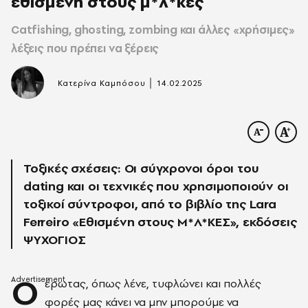
εθισμένη στους μ*λ*κες
Catfishing, ghosting, zombing και άλλες «χρήσιμες»
λέξεις που πρέπει να ξέρεις
|
Κατερίνα Καμπόσου
14.02.2025
Τοξικές σχέσεις: Οι σύγχρονοι όροι του
dating και οι τεχνικές που χρησιμοποιούν οι
τοξικοί σύντροφοι, από το βιβλίο της Lara
Ferreiro «Eθισμένη στους Μ*Λ*ΚΕΣ», εκδόσεις
ΨΥΧΟΓΙΟΣ
Ο
έρωτας, όπως λένε, τυφλώνει και πολλές
φορές μας κάνει να μην μπορούμε να