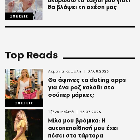
ακυρώσω το ταξίδι μου γιατί
θα βλάψει τη σχέση μας
ΣΧΕΣΕΙΣ
Top Reads
Λεμονιά Καψάλη
07.08.2026
Θα άφηνες τα dating apps
για ένα ροζ καλάθι στο
σούπερ μάρκετ;
ΣΧΕΣΕΙΣ
Τζένη Μελιτά
23.07.2026
Μίλα μου βρόμικα: Η
αυτοπεποίθησή μου έχει
πέσει στα τάρταρα