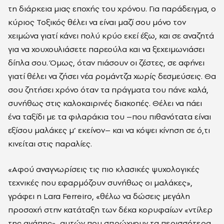
τη διάρκεια μιας εποχής του χρόνου. Για παράδειγμα, ο
κύριος Τοξικός θέλει να είναι μαζί σου μόνο τον
χειμώνα γιατί κάνει πολύ κρύο εκεί έξω, και σε αναζητά
για να χουχουλιάσετε παρεούλα και να ξεχειμωνιάσει
δίπλα σου. Όμως, όταν πιάσουν οι ζέστες, σε αφήνει
γιατί θέλει να ζήσει νέα ρομάντζα χωρίς δεσμεύσεις. Θα
σου ζητήσει χρόνο όταν τα πράγματα του πάνε καλά,
συνήθως στις καλοκαιρινές διακοπές. Θέλει να πάει
ένα ταξίδι με τα φιλαράκια του –που πιθανότατα είναι
εξίσου μαλάκες μ’ εκείνον– και να κόψει κίνηση σε ό,τι
κινείται στις παραλίες.
«Αφού αναγνωρίσεις τις πιο κλασικές ψυχολογικές
τεχνικές που εφαρμόζουν συνήθως οι μαλάκες»,
γράφει η
Lara Ferreiro, «
θέλω να δώσεις μεγάλη
προσοχή στην κατάταξη των δέκα κορυφαίων «ντίλερ
της αγάπης», αυτών που σπρώχνουν τα περισσότερα