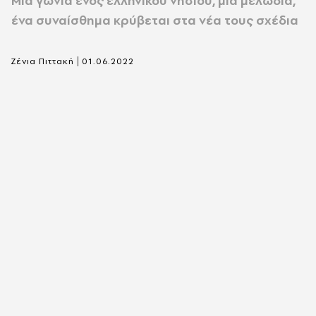
Μια γωνιά ενός ελληνικού νησιού, μια μελωδία,
ένα συναίσθημα κρύβεται στα νέα τους σχέδια
|
Ζένια Πιττακή
01.06.2022