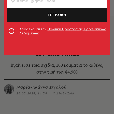
ΕΓΓΡΑΦΗ
Αποδέχομαι την
Πολιτική Προστασίας Προσωπικών
Δεδομένων
SHOPPING
Νέο limited edition ρολόι από
τον οίκο Minas
Βγαίνει σε τρία σχέδια, 100 κομμάτια το καθένα,
στην τιμή των €4.900
Μαρία-Ιωάννα Σιγαλού
26.03.2025, 14:39
1’ ΔΙΑΒΑΣΜΑ