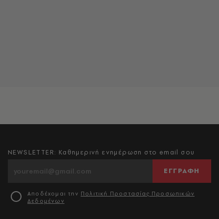
NEWSLETTER: Καθημερινή ενημέρωση στο email σου
ΕΓΓΡΑΦΗ
Αποδέχομαι την
Πολιτική Προστασίας Προσωπικών
Δεδομένων