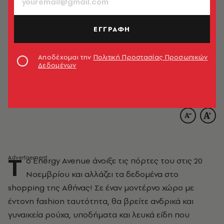
ΕΓΓΡΑΦΗ
Αποδέχομαι την
Πολιτική Προστασίας Προσωπικών
Δεδομένων
Τ
ο Energy Avenue άνοιξε τις πόρτες του στις 20
Νοεμβρίου και αλλάζει τα δεδομένα στο
shopping της Αθήνας! Σε έναν μοντέρνο χώρο με
έντονη fashion ταυτότητα, θα βρείτε ανδρικά και
γυναικεία ρούχα, υποδήματα και λευκά είδη που