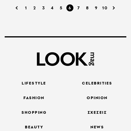
1
2
3
4
5
6
7
8
9
10
LIFESTYLE
CELEBRITIES
FASHION
OPINION
SHOPPING
ΣΧΕΣΕΙΣ
BEAUTY
NEWS