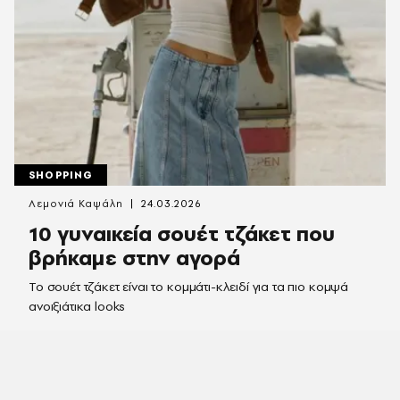
SHOPPING
Λεμονιά Καψάλη
24.03.2026
10 γυναικεία σουέτ τζάκετ που
βρήκαμε στην αγορά
Το σουέτ τζάκετ είναι το κομμάτι-κλειδί για τα πιο κομψά
ανοιξιάτικα looks