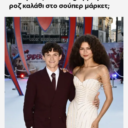
ροζ καλάθι στο σούπερ μάρκετ;