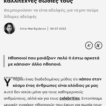
καλλιτέχνες σωσίες τους
Θα μπορούσαν να είναι αδελφές, για να μην πούμε
δίδυμες αδελφές
|
Λίνα Μανδράκου
04.07.2022
Ηθοποιοί που μοιάζουν πολύ ή έστω αρκετά
με κάποιον άλλο ηθοποιό.
Υ
πάρχει ένας διαδεδομένος μύθος ότι
κάπου στον
κόσμο ένας άνθρωπος είναι ολόιδιος με μας
.
Αυτό δεν ισχύει μόνο για τους καθημερινούς
ανθρώπους, αλλά και για τους
celebrities
. Εντοπίσαμε
μερικές γυναίκες ηθοποιούς που έχουν για σωσία τους