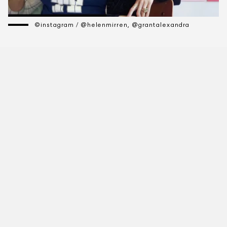
©instagram / @helenmirren, @grantalexandra