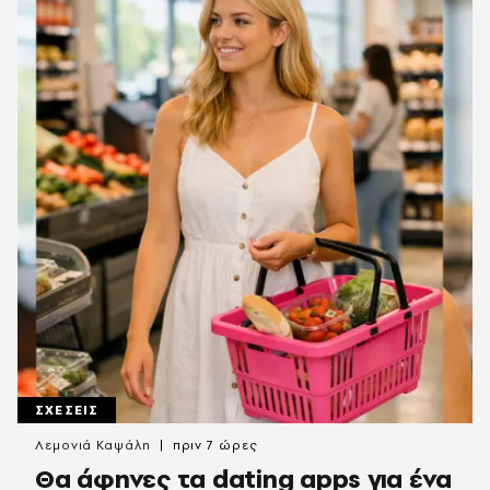
ΣΧΕΣΕΙΣ
Λεμονιά Καψάλη
πριν 7 ώρες
Θα άφηνες τα dating apps για ένα