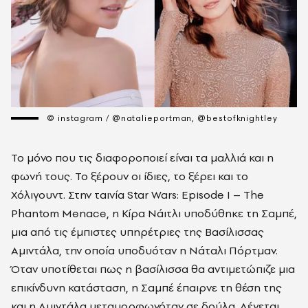
© instagram / @natalieportman, @bestofknightley
Το μόνο που τις διαφοροποιεί είναι τα μαλλιά και η
φωνή τους. Το ξέρουν οι ίδιες, το ξέρει και το
Χόλιγουντ. Στην ταινία Star Wars: Episode I – The
Phantom Menace, η Κίρα Νάιτλι υποδύθηκε τη Σαμπέ,
μια από τις έμπιστες υπηρέτριες της Βασίλισσας
Αμιντάλα, την οποία υποδυόταν η Νάταλι Πόρτμαν.
Όταν υποτίθεται πως η βασίλισσα θα αντιμετώπιζε μια
επικίνδυνη κατάσταση, η Σαμπέ έπαιρνε τη θέση της
και η Αμιντάλα μεταμορφωνόταν σε δούλα. Λέγεται