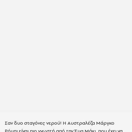
Σαν δυο σταγόνες νερού! Η Αυστραλέζα Μάργκο
Ρόμπι είναι πιο γνωστή από την Έμα Μάκι, που έχει να