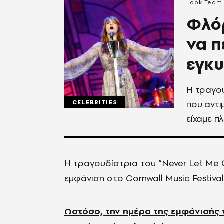
Look Team
Φλόρ
να π
εγκ
Η τραγου
που αντι
CELEBRITIES
είχαμε 
Η τραγουδίστρια του “
Never
Let
Me
εμφάνιση στο
Cornwall
Music
Festival
Ωστόσο, την ημέρα της εμφάνισής τ