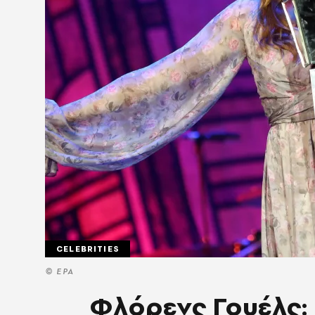
CELEBRITIES
© EPA
Φλόρενς Γουέλς: