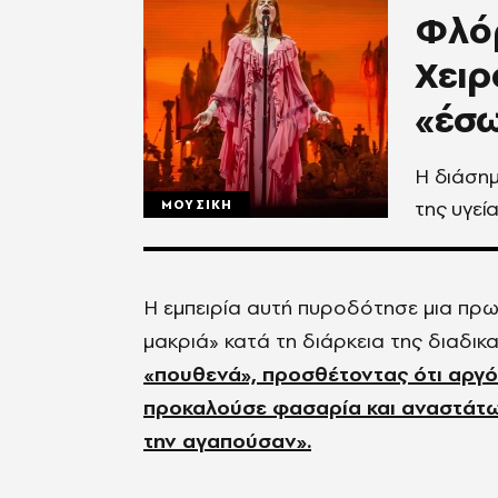
Φλόρ
Xειρ
«έσω
Η διάσημ
της υγεί
ΜΟΥΣΙΚΗ
Η
εμ
π
ειρί
α αυτή πυροδότησε μια πρ
μακριά
»
κατά τη διάρκεια της διαδικ
«
π
ουθενά
»,
προσθέτοντας ότι αργ
προκαλούσε φασαρία και αναστάτω
την αγαπ
ούσ
αν
».