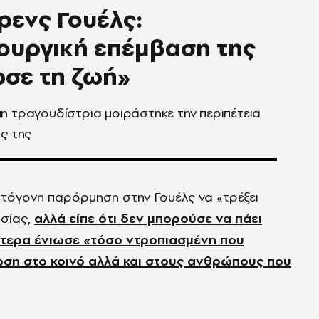
ενς Γουέλς:
ουργική επέμβαση της
σε τη ζωή»
η τραγουδίστρια μοιράστηκε την περιπέτεια
ας της
ωτόγονη παρόρμηση στην Γουέλς να
«
τρέξει
ασίας,
αλλά είπε ότι δεν μπορούσε να π
άει
ότερα ένιωσε
«
τόσο ντροπιασμένη που
ση στο κοινό αλλά και στους ανθρώπους που