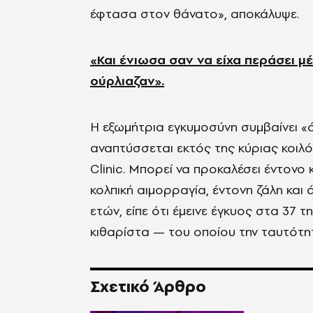
έφτασα στον
θάν
α
το
»,
αποκάλυψε.
«
Και ένιωσα σαν να είχα περάσει μ
ούρλι
αζαν
».
Η εξωμήτρια εγκυμοσύνη συμβαίνει
«
αναπτύσσεται εκτός της κύριας κοιλ
Clinic
. Μπορεί να προκαλέσει έντονο 
κολπική αιμορραγία, έντονη ζάλη και 
ετών, είπε ότι έμεινε έγκυος στα 37 
κιθαρίστα
—
του οπ
οίου
την
ταυτότητ
Σχετικό Άρθρο