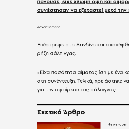
πονούσε, είχε χλωμή όψη και αιμορ
συνέστησαν να
εξετ
α
στεί
μετά την 
Επέστρεψε στο Λονδίνο και επισκέφθη
ρήξη σάλπιγγας.
«
Είχα ποσότητα αίματος ίση με ένα κ
στη συνέντευξη. Τελικά, χρειάστηκε 
για την αφαίρεση της
σάλ
π
ιγγ
ας.
Σχετικό Άρθρο
Newsroom