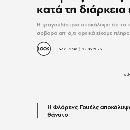
κατά τη διάρκεια
Η τραγουδίστρια αποκάλυψε ότι το 
σοβαρό απ’ ό,τι αρχικά είχαμε πληρ
|
Look Team
29.09.2025
Η Φλόρενς Γουέλς αποκάλυψε
θάνατο