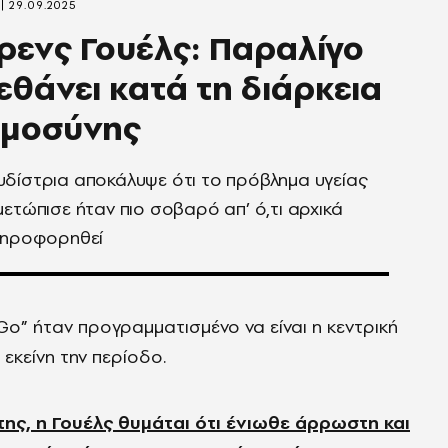
29.09.2025
ενς Γουέλς: Παραλίγο
εθάνει κατά τη διάρκεια
υμοσύνης
δίστρια αποκάλυψε ότι το πρόβλημα υγείας
μετώπισε ήταν πιο σοβαρό απ’ ό,τι αρχικά
πληροφορηθεί
Go
” ήταν προγραμματισμένο να είναι η κεντρική
εκείνη την περίοδο.
ης, η Γουέλς θυμάται ότι ένιωθε άρρωστη και