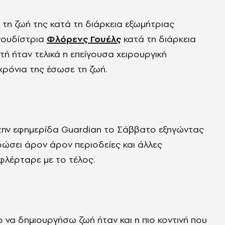
 τη ζωή της κατά τη διάρκεια εξωμήτριας
γουδίστρια
Φλόρενς
Γουέλς
κατά τη διάρκεια
τή ήταν τελικά η επείγουσα χειρουργική
χρόνια της έσωσε τη ζωή.
την εφημερίδα
Guardian
το Σάββατο εξηγώντας
ρώσει άρον άρον περιοδείες και άλλες
 φλέρταρε με
το
τέλος.
ο να δημιουργήσω ζωή ήταν και η πιο κοντινή που