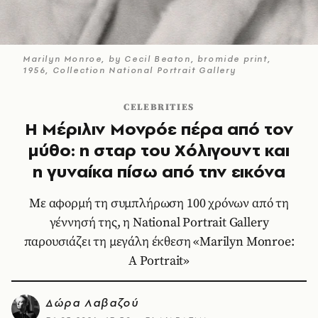
Marilyn Monroe, by Cecil Beaton, bromide print,
1956, Collection National Portrait Gallery
CELEBRITIES
Η Μέριλιν Μονρόε πέρα από τον
μύθο: η σταρ του Χόλιγουντ και
η γυναίκα πίσω από την εικόνα
Με αφορμή τη συμπλήρωση 100 χρόνων από τη
γέννησή της, η National Portrait Gallery
παρουσιάζει τη μεγάλη έκθεση «Marilyn Monroe:
A Portrait»
Δώρα Λαβαζού