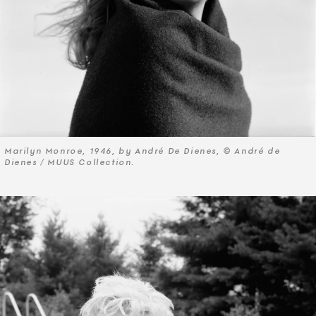
Marilyn Monroe, 1946, by André De Dienes, © André de
Dienes / MUUS Collection.