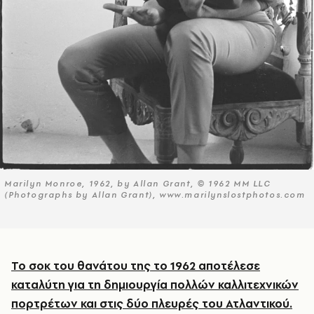
Marilyn Monroe, 1962, by Allan Grant, © 1962 MM LLC
(Photographs by Allan Grant), www.marilynslostphotos.com
Το σοκ του θανάτου της το 1962 αποτέλεσε
καταλύτη για τη δημιουργία πολλών καλλιτεχνικών
πορτρέτων και στις δύο πλευρές του Ατλαντικού.