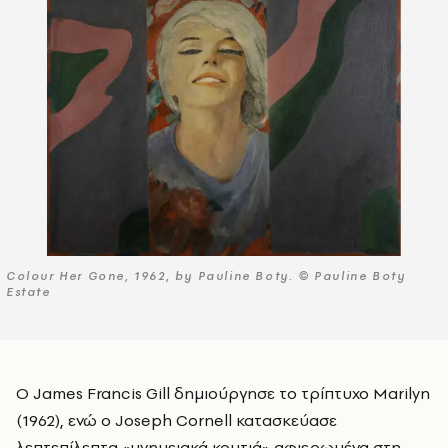
Colour Her Gone, 1962, by Pauline Boty. © Pauline Boty
Estate
Ο James Francis Gill δημιούργησε το τρίπτυχο Marilyn
(1962), ενώ ο Joseph Cornell κατασκεύασε
λεπτεπίλεπτα «μνημειακά κουτιά» αφιερωμένα στη