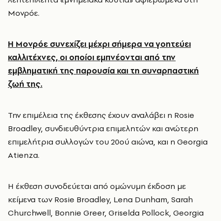
Μονρόε.
Η Μονρόε συνεχίζει μέχρι σήμερα να γοητεύει
καλλιτέχνες, οι οποίοι εμπνέονται από την
εμβληματική της παρουσία και τη συναρπαστική
ζωή της.
Την επιμέλεια της έκθεσης έχουν αναλάβει η Rosie
Broadley, συνδιευθύντρια επιμελητών και ανώτερη
επιμελήτρια συλλογών του 20ού αιώνα, και η Georgia
Atienza.
Η έκθεση συνοδεύεται από ομώνυμη έκδοση με
κείμενα των Rosie Broadley, Lena Dunham, Sarah
Churchwell, Bonnie Greer, Griselda Pollock, Georgia