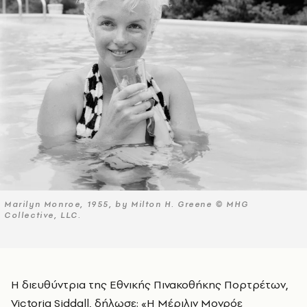
Marilyn Monroe, 1955, by Milton H. Greene © MHG
Collective, LLC.
Η διευθύντρια της Εθνικής Πινακοθήκης Πορτρέτων,
Victoria Siddall, δήλωσε: «Η Μέριλιν Μονρόε