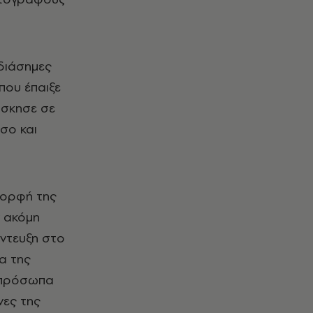
 διάσημες
που έπαιξε
άσκησε σε
σο και
 μορφή της
ν ακόμη
έντευξη στο
ία της
 πρόσωπα
νες της