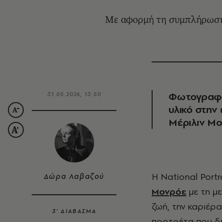
Με αφορμή τη συμπλήρωση 1
Φωτογραφίε
31.05.2026, 13:50
υλικό στην 
Μέριλιν Μ
Η National Port
Δώρα Λαβαζού
Μονρόε
με τη μ
ζωή, την καριέρ
3’ ΔΙΑΒΑΣΜΑ
πορτρέτα που δ