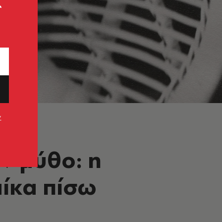
ς
ν
ν μύθο: η
αίκα πίσω