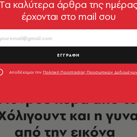
Tα καλύτερα άρθρα της ημέρα
έρχονται στο mail σου
ΕΓΓΡΑΦΗ
56, Collection National Portrait Gallery
Αποδέχομαι την
Πολιτική Προστασίας Προσωπικών Δεδομένω
CELEBRITIES
 Μονρόε πέρα από το
Χόλιγουντ και η γυν
από την εικόνα