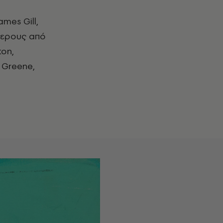
ames Gill,
ότερους από
on,
n Greene,