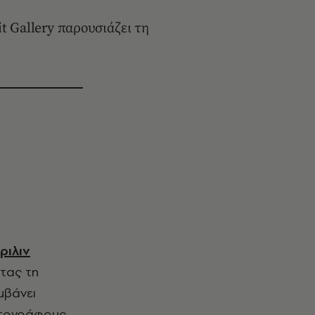
 Gallery παρουσιάζει τη
ριλιν
ντας τη
μβάνει
ωτογράφους