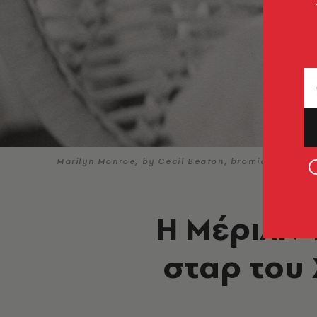
Marilyn Monroe, by Cecil Beaton, bromide print, 19
Η Μέριλιν
σταρ του 