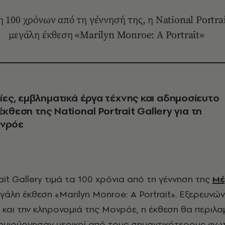
00 χρόνων από τη γέννησή της, η National Portrait
μεγάλη έκθεση «Marilyn Monroe: A Portrait»
ς, εμβληματικά έργα τέχνης και αδημοσίευτο
έκθεση της National Portrait Gallery για τη
ονρόε
rait Gallery τιμά τα 100 χρόνια από τη γέννηση της
Μέ
εγάλη έκθεση «Marilyn Monroe: A Portrait». Εξερευνώ
α και την κληρονομιά της Μονρόε, η έκθεση θα περιλα
ημιούργησαν μερικοί από τους σημαντικότερους φ