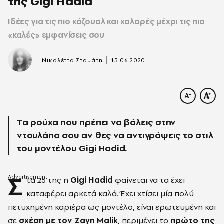
της Gigi Hadid
Ιδέες για τις πιο κάζουαλ και χαλαρές μέχρι τις πιο
«καλές» εμφανίσεις σου
|
Νικολέττα Σταμάτη
15.06.2020
Τα ρούχα που πρέπει να βάλεις στην
ντουλάπα σου αν θες να αντιγράψεις το στιλ
του μοντέλου Gigi Hadid.
Σ
τα 25 της η
Gigi Hadid
φαίνεται να τα έχει
καταφέρει αρκετά καλά. Έχει χτίσει μία πολύ
πετυχημένη καριέρα ως μοντέλο, είναι ερωτευμένη και
σε
σχέση με τον Zayn Malik
, περιμένει το
πρώτο της