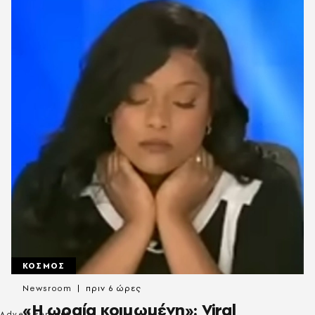
ΚΟΣΜΟΣ
Newsroom
πριν 6 ώρες
«H ωραία κοιμωμένη»: Viral