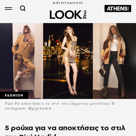
FASHION
Πώς θα αποκτήσεις το στιλ του 25χρονου μοντέλου; ©
Instagram: @gigihadid
5 ρούχα για να αποκτήσεις το στιλ