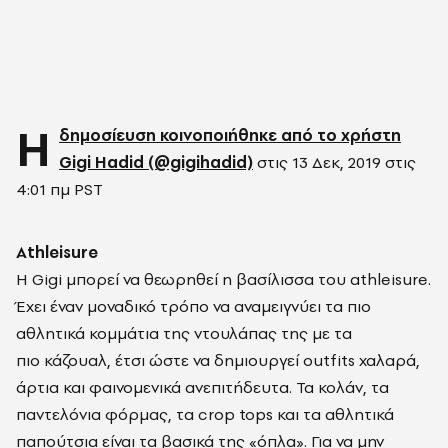
Η
δημοσίευση κοινοποιήθηκε από το χρήστη
Gigi Hadid (@gigihadid)
στις
13 Δεκ, 2019 στις
4:01 πμ PST
Athleisure
Η Gigi μπορεί να θεωρηθεί η βασίλισσα του athleisure.
Έχει έναν μοναδικό τρόπο να αναμειγνύει τα πιο
αθλητικά κομμάτια της ντουλάπας της με τα
πιο κάζουαλ, έτσι ώστε να δημιουργεί outfits χαλαρά,
άρτια και φαινομενικά ανεπιτήδευτα. Τα κολάν, τα
παντελόνια φόρμας, τα crop tops και τα αθλητικά
παπούτσια είναι τα βασικά της «όπλα». Για να μην