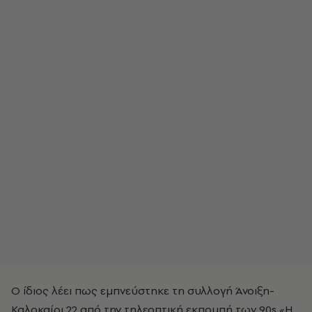
Ο ίδιος λέει πως εμπνεύστηκε τη συλλογή Άνοιξη-
Καλοκαίρι 22 από την τηλεοπτική εκπομπή των 90s «Η