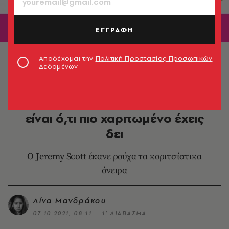
ΕΓΓΡΑΦΗ
© Moschino
Αποδέχομαι την
Πολιτική Προστασίας Προσωπικών
Δεδομένων
FASHION
Η νέα συλλογή του Moschino
είναι ό,τι πιο χαριτωμένο έχεις
δει
Ο Jeremy Scott έκανε ρούχα τα κοριτσίστικα
όνειρα
Λίνα Μανδράκου
07.10.2021, 08:11
1’ ΔΙΑΒΑΣΜΑ