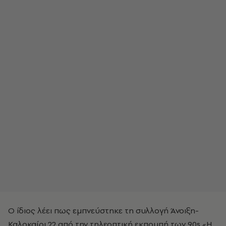
Ο ίδιος λέει πως εμπνεύστηκε τη συλλογή Άνοιξη-
Καλοκαίρι 22 από την τηλεοπτική εκπομπή των 90s «Η