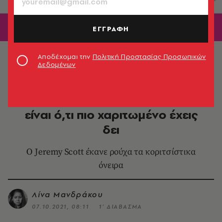
ΕΓΓΡΑΦΗ
© Moschino
Αποδέχομαι την
Πολιτική Προστασίας Προσωπικών
Δεδομένων
FASHION
Η νέα συλλογή του Moschino
είναι ό,τι πιο χαριτωμένο έχεις
δει
Ο Jeremy Scott έκανε ρούχα τα κοριτσίστικα
όνειρα
Λίνα Μανδράκου
07.10.2021, 08:11
1’ ΔΙΑΒΑΣΜΑ