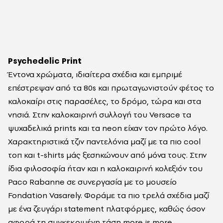
Psychedelic Print
Έντονα χρώματα, ιδιαίτερα σχέδια και εμπριμέ
επέστρεψαν από τα 80s και πρωταγωνιστούν φέτος το
καλοκαίρι στις παρασέλες, το δρόμο, τώρα και στα
νησιά. Στην καλοκαιρινή συλλογή του Versace τα
ψυχαδελικά prints και τα neon είχαν τον πρώτο λόγο.
Χαρακτηριστικά τζιν παντελόνια μαζί με τα πιο cool
τοπ και t-shirts μάς ξεσηκώνουν από μόνα τους. Στην
ίδια φιλοσοφία ήταν και η καλοκαιρινή κολεξιόν του
Paco Rabanne σε συνεργασία με το μουσείο
Fondation Vasarely. Φοράμε τα πιο τρελά σχέδια μαζί
με ένα ζευγάρι statement πλατφόρμες, καθώς όσον
αφορά τη συγκεκριμένη τάση more is more.