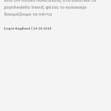
Από την ήσυχη πολυτέλεια, στο boho και το
psychedelic trend, φέτος το καλοκαίρι
δοκιμάζουμε τα πάντα
|
Σοφία Βαμβακά
24.05.2023