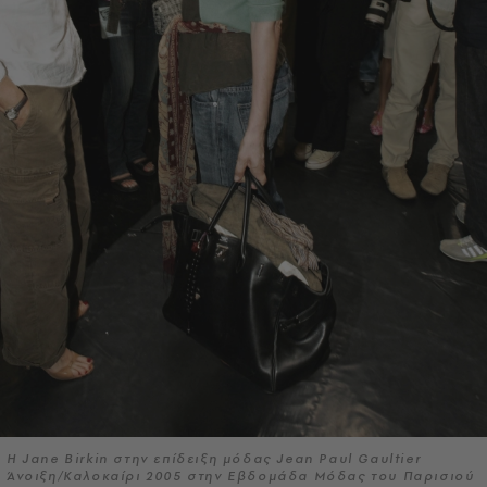
Η Jane Birkin στην επίδειξη μόδας Jean Paul Gaultier
Άνοιξη/Καλοκαίρι 2005 στην Εβδομάδα Μόδας του Παρισιού