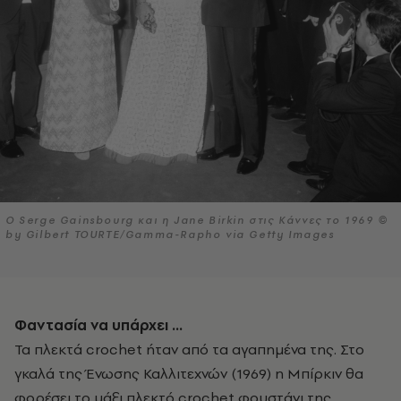
Ο Serge Gainsbourg και η Jane Birkin στις Κάννες το 1969 ©
by Gilbert TOURTE/Gamma-Rapho via Getty Images
Φαντασία να υπάρχει …
Τα πλεκτά crochet ήταν από τα αγαπημένα της. Στο
γκαλά της Ένωσης Καλλιτεχνών (1969) η Μπίρκιν θα
φορέσει το μάξι πλεκτό crochet φουστάνι της,