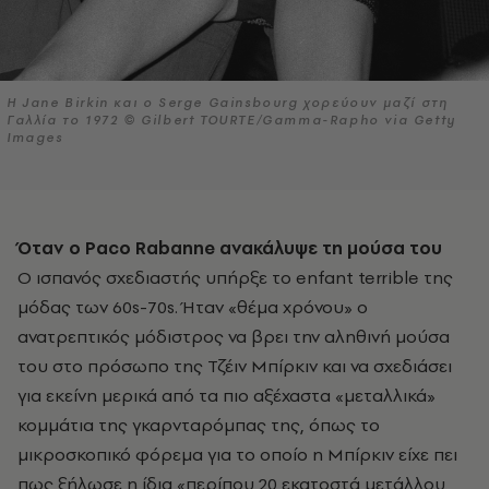
Η Jane Birkin και ο Serge Gainsbourg χορεύουν μαζί στη
Γαλλία το 1972 © Gilbert TOURTE/Gamma-Rapho via Getty
Images
Όταν ο Paco
Rabanne
ανακάλυψε τη μούσα του
Ο ισπανός σχεδιαστής υπήρξε το enfant terrible της
μόδας των 60s-70s. Ήταν «θέμα χρόνου» ο
ανατρεπτικός μόδιστρος να βρει την αληθινή μούσα
του στο πρόσωπο της Τζέιν Μπίρκιν και να σχεδιάσει
για εκείνη μερικά από τα πιο αξέχαστα «μεταλλικά»
κομμάτια της γκαρνταρόμπας της, όπως το
μικροσκοπικό φόρεμα για το οποίο η Μπίρκιν είχε πει
πως ξήλωσε η ίδια «περίπου 20 εκατοστά μετάλλου