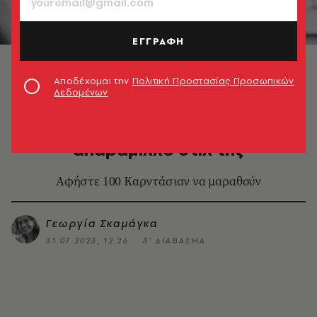
ΕΓΓΡΑΦΗ
© Mike McKeown/Daily Express/Getty Images
Αποδέχομαι την
Πολιτική Προστασίας Προσωπικών
Δεδομένων
FASHION
Jane Birkin: Αντιγράψτε το
απαράμιλλο στιλ της
Αφήστε 100 Καρντάσιαν να μαραθούν
Γεωργία Σκαμάγκα
31.07.2023, 12:26
3’ ΔΙΑΒΑΣΜΑ