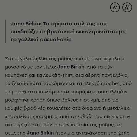
Jane Birkin:
Το αμίμητο στιλ της που
συνδυάζει τη βρετανική εκκεντρικότητα με
το γαλλικό casual-chic
Στo μεγάλο βιβλίο της μόδας υπάρχει ένα κεφάλαιο
μοναδικό με τον τίτλο:
Jane
Birkin
. Από τα τζιν-
καμπάνες και τα λευκά t-shirt, στα αέρινα παντελόνια,
τα ξεκούμπωτα πουκάμισα και τα πλεκτά crochet, από
τα μεταξωτά φουλάρια στα κοσμήματα που άλλαζαν
μορφή και χρήση όπως βόλευε η στιγμή, από τις
κομψές βραδινές τουαλέτες στα διάφανα ή μεταλλικά
«παραλίγο» φορέματα, από το καλάθι του πικ νικ στην
πιο περιζήτητη τσάντα στην ιστορία της μόδας, το
στυλ της
Jane Birkin
ήταν μια αντανάκλαση της ζωής