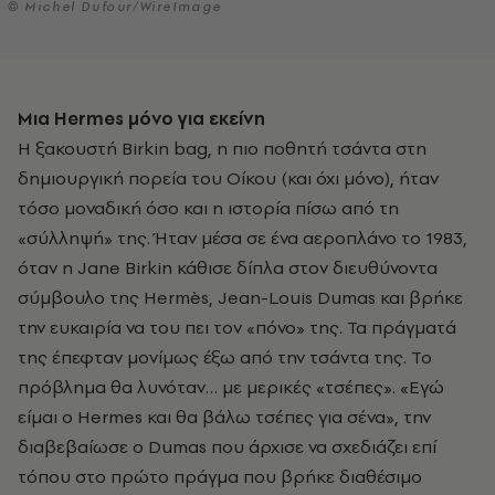
© Michel Dufour/WireImage
Μια Hermes
μόνο για εκείνη
Η ξακουστή Birkin bag, η πιο ποθητή τσάντα στη
δημιουργική πορεία του Οίκου (και όχι μόνο), ήταν
τόσο μοναδική όσο και η ιστορία πίσω από τη
«σύλληψή» της. Ήταν μέσα σε ένα αεροπλάνο το 1983,
όταν η Jane Birkin κάθισε δίπλα στον διευθύνοντα
σύμβουλο της Hermès, Jean-Louis Dumas και βρήκε
την ευκαιρία να του πει τον «πόνο» της. Τα πράγματά
της έπεφταν μονίμως έξω από την τσάντα της. Το
πρόβλημα θα λυνόταν… με μερικές «τσέπες». «Εγώ
είμαι ο Hermes και θα βάλω τσέπες για σένα», την
διαβεβαίωσε ο Dumas που άρχισε να σχεδιάζει επί
τόπου στο πρώτο πράγμα που βρήκε διαθέσιμο