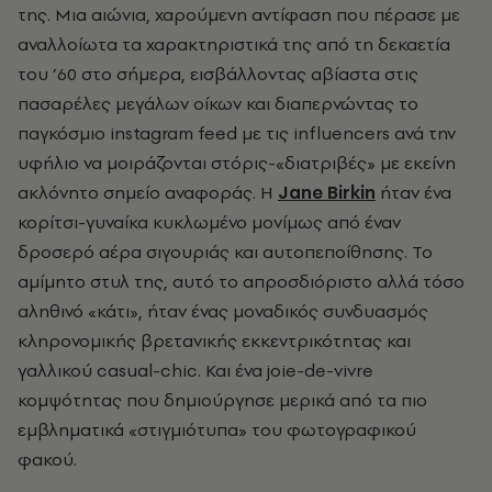
της. Μια αιώνια, χαρούμενη αντίφαση που πέρασε με
αναλλοίωτα τα χαρακτηριστικά της από τη δεκαετία
του ’60 στο σήμερα, εισβάλλοντας αβίαστα στις
πασαρέλες μεγάλων οίκων και διαπερνώντας το
παγκόσμιο instagram feed με τις influencers ανά την
υφήλιο να μοιράζονται στόρις-«διατριβές» με εκείνη
ακλόνητο σημείο αναφοράς. Η
Jane Birkin
ήταν ένα
κορίτσι-γυναίκα κυκλωμένο μονίμως από έναν
δροσερό αέρα σιγουριάς και αυτοπεποίθησης. Το
αμίμητο στυλ της, αυτό το απροσδιόριστο αλλά τόσο
αληθινό «κάτι», ήταν ένας μοναδικός συνδυασμός
κληρονομικής βρετανικής εκκεντρικότητας και
γαλλικού casual-chic. Και ένα joie-de-vivre
κομψότητας που δημιούργησε μερικά από τα πιο
εμβληματικά «στιγμιότυπα» του φωτογραφικού
φακού.