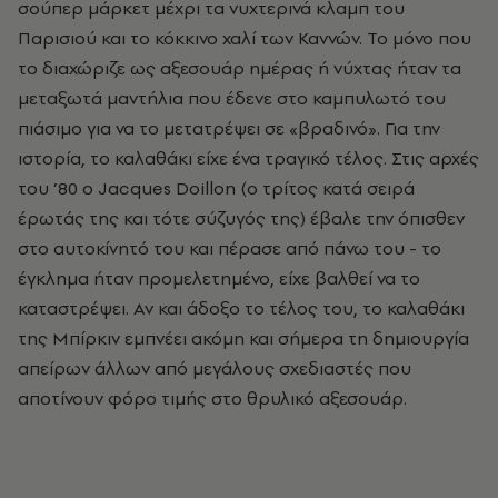
σούπερ μάρκετ μέχρι τα νυχτερινά κλαμπ του
Παρισιού και το κόκκινο χαλί των Καννών. Το μόνο που
το διαχώριζε ως αξεσουάρ ημέρας ή νύχτας ήταν τα
μεταξωτά μαντήλια που έδενε στο καμπυλωτό του
πιάσιμο για να το μετατρέψει σε «βραδινό». Για την
ιστορία, το καλαθάκι είχε ένα τραγικό τέλος. Στις αρχές
του ’80 ο Jacques Doillon (ο τρίτος κατά σειρά
έρωτάς της και τότε σύζυγός της) έβαλε την όπισθεν
στο αυτοκίνητό του και πέρασε από πάνω του - το
έγκλημα ήταν προμελετημένο, είχε βαλθεί να το
καταστρέψει. Αν και άδοξο το τέλος του, το καλαθάκι
της Μπίρκιν εμπνέει ακόμη και σήμερα τη δημιουργία
απείρων άλλων από μεγάλους σχεδιαστές που
αποτίνουν φόρο τιμής στο θρυλικό αξεσουάρ.