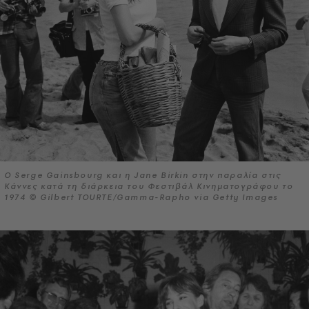
Ο Serge Gainsbourg και η Jane Birkin στην παραλία στις
Κάννες κατά τη διάρκεια του Φεστιβάλ Κινηματογράφου το
1974 © Gilbert TOURTE/Gamma-Rapho via Getty Images