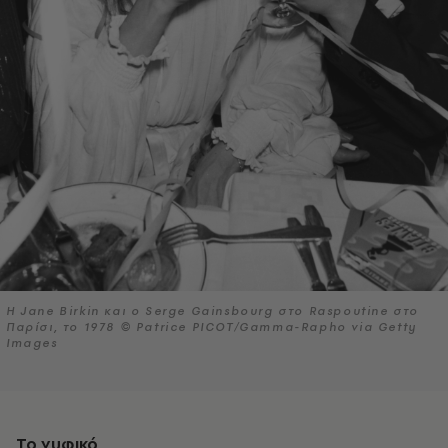
Η Jane Birkin και ο Serge Gainsbourg στο Raspoutine στο
Παρίσι, το 1978 © Patrice PICOT/Gamma-Rapho via Getty
Images
Το νυφικό