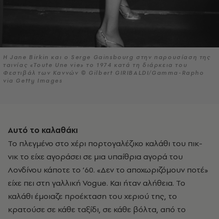
Η Jane Birkin και ο Serge Gainsbourg στην παρουσίαση της
ταινίας «Toute Une vie» το 1974 κατά τη διάρκεια του
Φεστιβάλ των Καννών © Gilbert GIRIBALDI/Gamma-Rapho
via Getty Images
Αυτό το καλαθάκι
Το πλεγμένο στο χέρι πορτογαλέζικο καλάθι του πικ-
νικ το είχε αγοράσει σε μια υπαίθρια αγορά του
Λονδίνου κάποτε το ’60. «Δεν το αποχωριζόμουν ποτέ»
είχε πει στη γαλλική Vogue. Και ήταν αλήθεια. Το
καλάθι έμοιαζε προέκταση του χεριού της, το
κρατούσε σε κάθε ταξίδι, σε κάθε βόλτα, από το