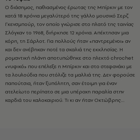
Ο διάσημος, παθιασμένος έρωτας της Μπίρκιν με τον
κατά 18 χρόνια μεγαλύτερό της γάλλο μουσικό Σερζ
Γκενσμπούρ, τον οποίο γνώρισε στο πλατό της ταινίας
Σλόγκαν το 1968, διήρκησε 12 χρόνια. Απέκτησαν μια
κόρη, τη Σάρλοτ. Για πολλούς ήταν «παντρεμένοι» αν
και δεν ανέβηκαν ποτέ τα σκαλιά της εκκλησίας. Η
ρομαντική πλάνη αποτυπώθηκε στο πλεκτό chrochet
«νυφικό» που επέλεξε η Μπίρκιν και στο στεφανάκι με
τα λουλούδια που στόλιζε τα μαλλιά της. Δεν φορούσε
παπούτσια, ήταν ξυπόλητη, σαν έτοιμη για έναν
ατελείωτο περίπατο σε μια υπέροχη παραλία στην
καρδιά του καλοκαιριού. Τι κι αν ήταν Οκτώβρης…