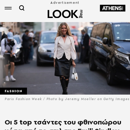
FASHION
Paris Fashion Week / Photo by Jeremy Moeller on Getty Images
Οι 5 top τσάντες του φθινοπώρου