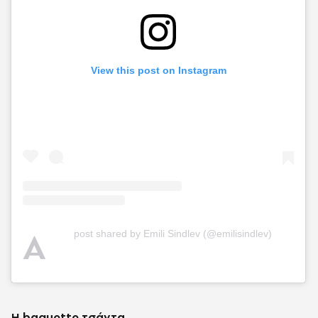
View this post on Instagram
A
post shared by Emili Sindlev (@emilisindlev)
Η baguette τσάντα