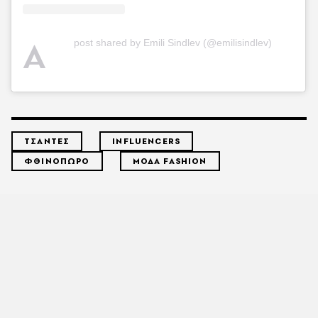
A
post shared by Emili Sindlev (@emilisindlev)
ΤΣΑΝΤΕΣ
INFLUENCERS
ΦΘΙΝΟΠΩΡΟ
ΜΟΔΑ FASHION