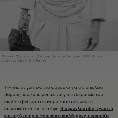
Η Κάιλι Τζένερ στο Chanel Spring-Summer 2025 Haute
Couture Show © Chanel
Την ίδια στιγμή, ένα νέο φάρμακο για την απώλεια
βάρους που χρησιμοποιείται για τη θεραπεία του
διαβήτη βγήκε στην αγορά και εκτόξευσε τη
δημοτικότητά του στα ύψη.
Η σεμαγλουτίδη, γνωστή
και ως
Ozempic
, Mounjaro και Wegovy, περιορίζει