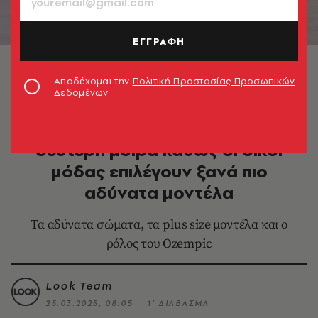
ΕΓΓΡΑΦΗ
© Chanel Spring-Summer 2025
Αποδέχομαι την
Πολιτική Προστασίας Προσωπικών
Δεδομένων
FASHION
To body positivity περνάει σε
δεύτερη μοίρα καθώς οι οίκοι
μόδας επιλέγουν ξανά πιο
αδύνατα μοντέλα
Τα αδύνατα σώματα, τα plus size μοντέλα και ο
ρόλος του Ozempic
Look Team
25.03.2025, 08:05
1’ ΔΙΑΒΑΣΜΑ