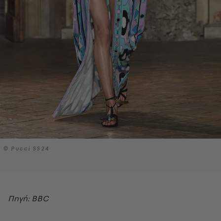
© Pucci SS24
Πηγή: BBC