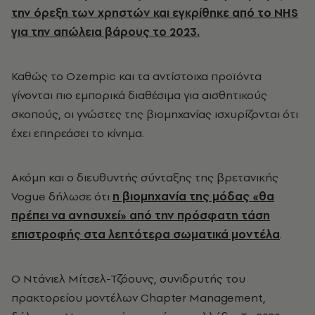
την όρεξη των χρηστών και
εγκρίθηκε από το NHS
για την απώλεια βάρους το 2023.
Καθώς το Ozempic και τα αντίστοιχα προϊόντα
γίνονται πιο εμπορικά διαθέσιμα για αισθητικούς
σκοπούς, οι γνώστες της βιομηχανίας ισχυρίζονται ότι
έχει επηρεάσει το κίνημα.
Ακόμη και ο διευθυντής σύνταξης της βρετανικής
Vogue δήλωσε ότι
η βιομηχανία της μόδας «θα
πρέπει να ανησυχεί» από την πρόσφατη τάση
επιστροφής στα λεπτότερα σωματικά μοντέλα
.
Ο Ντάνιελ Μίτσελ-Τζόουνς, συνιδρυτής του
πρακτορείου μοντέλων Chapter Management,