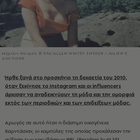
Μέριλιν Μονρόε © EPA/ALLAN WHITEY SNYDER / JULIEN'S
AUCTIONS
Ήρθε ξανά στο προσκήνιο τη δεκαετία του 2010,
όταν ξεκίνησε το Instagram και οι influencers
άρχισαν να αναδεικνύουν τη μόδα και την ομορφιά
εκτός των περιοδικών και των επιδείξεων μόδας.
Αρωγός σε αυτό ήταν η διάσημη οικογένεια
Καρντάσιαν, οι καμπύλες της οποίας προκάλεσαν την
αύξηση των επεμβάσεων BBL (Brazilian butt lift