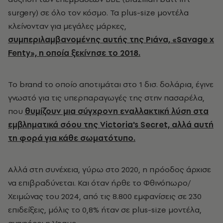
surgery) σε όλο τον κόσμο. Τα plus-size μοντέλα
κλείνονταν για μεγάλες μάρκες,
συμπεριλαμβανομένης αυτής της Ριάνα, «Savage x
Fenty», η οποία ξεκίνησε το 2018.
Το brand το οποίο αποτιμάται στο 1 δισ. δολάρια, έγινε
γνωστό για τις υπερπαραγωγές της στην πασαρέλα,
που
θυμίζουν μια σύγχρονη εναλλακτική λύση στα
εμβληματικά σόου της Victoria's Secret, αλλά αυτή
τη φορά για κάθε σωματότυπο.
Αλλά στη συνέχεια, γύρω στο 2020, η πρόοδος άρχισε
να επιβραδύνεται. Και όταν ήρθε το Φθινόπωρο/
Χειμώνας του 2024, από τις 8.800 εμφανίσεις σε 230
επιδείξεις, μόλις το 0,8% ήταν σε plus-size μοντέλα,