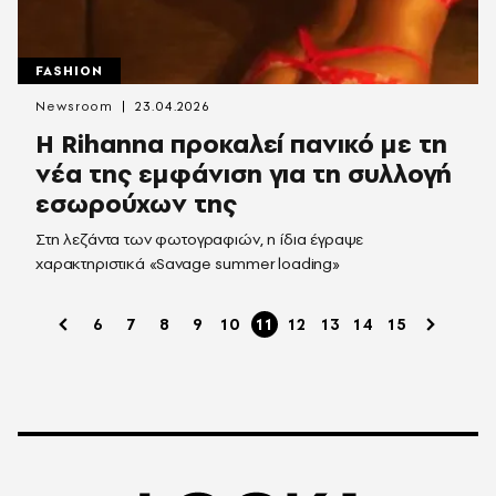
FASHION
Newsroom
23.04.2026
H Rihanna προκαλεί πανικό με τη
νέα της εμφάνιση για τη συλλογή
εσωρούχων της
Στη λεζάντα των φωτογραφιών, η ίδια έγραψε
χαρακτηριστικά «Savage summer loading»
6
7
8
9
10
11
12
13
14
15