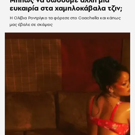
ευκαιρία στα χαμηλοκάβαλα τζιν;
Η Ολίβια Ροντρίγκο τα φόρεσε στο Coachella και κάπως
μας έβαλε σε σκέψεις