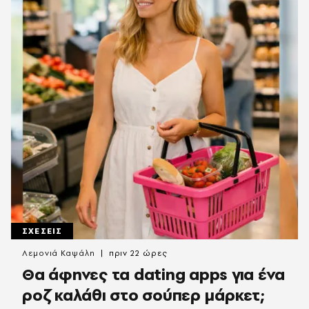
ΣΧΕΣΕΙΣ
Λεμονιά Καψάλη
πριν 22 ώρες
Θα άφηνες τα dating apps για ένα
ροζ καλάθι στο σούπερ μάρκετ;