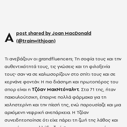
A
post shared by Joan MacDonald
(@trainwithjoan)
Τι ανεβάζουν οι grandfluencers; Τη σοφία τους και την
αυθεντικότητά τους, τις γνώσεις και τη φιλοξενία
τους
·
σαν να σε καλωσορίζουν στο σπίτι τους και σε
κερνάνε φοντάν. Η πιο διάσημη και πρωτοπόρος του
σπορ είναι η
Τζόαν ΜακΝτόναλντ
. Στα 71 της, ήταν
παχουλούτσικη, έπαιρνε πολλά φάρμακα για τη
χοληστερίνη και την πίεσή της, ενώ παρουσίαζε και μια
αρχόμενη νεφρική ανεπάρκεια. Η Τζόαν
συνειδητοποίησε ότι είχε πάρει τη ζωή της λάθος και