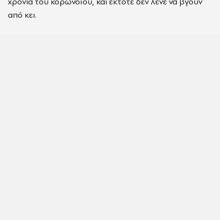
χρόνια του κορωνοϊού, και έκτοτε δεν λένε να βγουν
από κει.