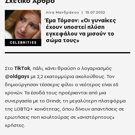
Σχετικό Άρθρο
Λίνα Μανδράκου
15.07.2022
Έμα Τόμσον: «Οι γυναίκες
έχουν υποστεί πλύση
εγκεφάλου να μισούν το
σώμα τους»
CELEBRITIES
Στο
TikTok
, πάλι, κάνει θραύση ο λογαριασμός
@
oldgays
με 2,2 εκατομμύρια ακολούθους. Τον
δημιούργησαν τέσσερις φίλοι· ο νεότερος είναι 65
χρονών. Τα έσοδά τους προέρχονται από μια
συνεργασία με το Grindr, τη μεγαλύτερη πλατφόρμα
της LGBTQ+ κοινότητας, όπου δίνουν απαντήσεις σε
ερωτήσεις ποπ κουλτούρας σε «ανιστόρητους»
χρήστες.