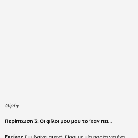
Giphy
Περίπτωση 3: Οι φίλοι μου μου το ’χαν πει…
Εκείνοι:
Συμβαίνει συχνά. Είσαι με μία παρέα για ένα