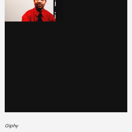
Giphy