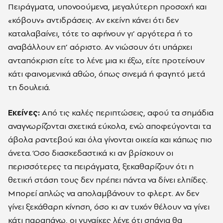
Πειράγματα, υπονοούμενα, μεγαλύτερη προσοχή και
«κόβουν» αντιδράσεις. Αν εκείνη κάνει ότι δεν
καταλαβαίνει, τότε το αφήνουν γι’ αργότερα ή το
αναβάλλουν επ’ αόριστο. Αν νιώσουν ότι υπάρχει
ανταπόκριση είτε το λένε μια κι έξω, είτε προτείνουν
κάτι φαινομενικά αθώο, όπως σινεμά ή φαγητό μετά
τη δουλειά.
Εκείνες:
Από τις καλές περιπτώσεις, αφού τα σημάδια
αναγνωρίζονται σχετικά εύκολα, ενώ αποφεύγονται τα
άβολα ραντεβού και όλα γίνονται οικεία και κάπως πιο
άνετα. Όσο διασκεδαστικά κι αν βρίσκουν οι
περισσότερες τα πειράγματα, ξεκαθαρίζουν ότι η
θετική στάση τους δεν πρέπει πάντα να δίνει ελπίδες.
Μπορεί απλώς να απολαμβάνουν το φλερτ. Αν δεν
γίνει ξεκάθαρη κίνηση, όσο κι αν τυχόν θέλουν να γίνει
κάτι παραπάνω, οι γυναίκες λένε ότι σπάνια θα