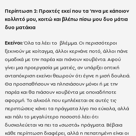
Περίπτωση 2:
Προχτές εκεί που τα ’πινα με κάποιον
κολλητό μου, κοιτώ και βλέπω πίσω μου δυο μάτια
δυο ματάκια
Εκείνοι:
Όλα τα λέει το βλέμμα. Οι περισσότεροι
ξεκινούν με κοίταγμα, άλλοι κερνάνε ποτό, άλλοι πάνε
ομαδικά με την παρέα και πιάνουν κουβέντα. Αφού
γίνει μια προεργασία με ματιές, αν υπάρξει οπτική
ανταπόκριση εκείνοι θεωρούν ότι έγινε η μισή δουλειά.
Θα προσπαθήσουν να πλησιάσουν μόνοι ή με την
παρέα και θα πιάσουν κουβέντα με οποιαδήποτε
αφορμή. Το αλκοόλ που εμπλέκεται σε αυτές τις
περιπτώσεις κάνει τα πράγματα λίγο πιο εύκολα, αλλά
και πάλι το μεγαλύτερο ποσοστό λέει ότι
δυσκολεύεται να πει τα «σωστά» πράγματα. Βέβαια
κάθε περίπτωση διαφέρει, αλλά η πεπατημένη είναι οι