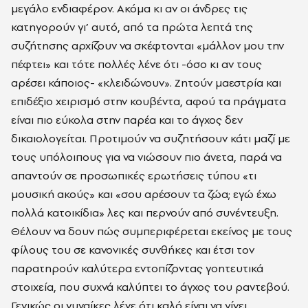
μεγάλο ενδιαφέρον. Ακόμα κι αν οι άνδρες τις
κατηγορούν γι’ αυτό, από τα πρώτα λεπτά της
συζήτησης αρχίζουν να σκέφτονται «μάλλον μου την
πέφτει» και τότε πολλές λένε ότι -όσο κι αν τους
αρέσει κάποιος- «κλειδώνουν». Ζητούν μαεστρία και
επιδέξιο χειρισμό στην κουβέντα, αφού τα πράγματα
είναι πιο εύκολα στην παρέα και το άγχος δεν
δικαιολογείται. Προτιμούν να συζητήσουν κάτι μαζί με
τους υπόλοιπους για να νιώσουν πιο άνετα, παρά να
απαντούν σε προσωπικές ερωτήσεις τύπου «τι
μουσική ακούς» και «σου αρέσουν τα ζώα; εγώ έχω
πολλά κατοικίδια» λες και περνούν από συνέντευξη.
Θέλουν να δουν πώς συμπεριφέρεται εκείνος με τους
φίλους του σε κανονικές συνθήκες και έτσι τον
παρατηρούν καλύτερα εντοπίζοντας γοητευτικά
στοιχεία, που συχνά καλύπτει το άγχος του ραντεβού.
Γενικώς οι γυναίκες λένε ότι καλό είναι να γίνει