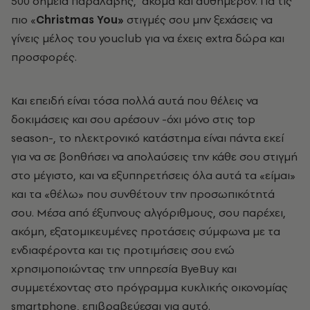
500 σημεία παραλαβής, ακόμα και αυθημερόν. Για τις
πιο
«
Christmas
You
»
στιγμές σου μην ξεχάσεις να
γίνεις μέλος του youclub για να έχεις extra δώρα και
προσφορές.
Και επειδή είναι τόσα πολλά αυτά που θέλεις να
δοκιμάσεις και σου αρέσουν -όχι μόνο στις top
season-, το ηλεκτρονικό κατάστημα είναι πάντα εκεί
για να σε βοηθήσει να απολαύσεις την κάθε σου στιγμή
στο μέγιστο, και να εξυπηρετήσεις όλα αυτά τα «είμαι»
και τα «θέλω» που συνθέτουν την προσωπικότητά
σου. Μέσα από έξυπνους αλγόριθμους, σου παρέχει,
ακόμη, εξατομικευμένες προτάσεις σύμφωνα με τα
ενδιαφέροντα και τις προτιμήσεις σου ενώ
χρησιμοποιώντας την υπηρεσία ByeBuy και
συμμετέχοντας στο πρόγραμμα κυκλικής οικονομίας
smartphone, επιβραβεύεσαι για αυτό.