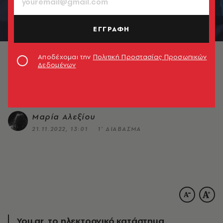
SHOPPING
ΕΓΓΡΑΦΗ
Πώς θα ζήσεις τις πιο You
στιγμές σου;
Αποδέχομαι την
Πολιτική Προστασίας Προσωπικών
Δεδομένων
Προϊόντα τεχνολογίας και smartliving για κάθε
You στιγμή σου
Μαρία Αλεξίου
21.11.2022, 13:01
1’ ΔΙΑΒΑΣΜΑ
You.gr, το ηλεκτρονικό κατάστημα