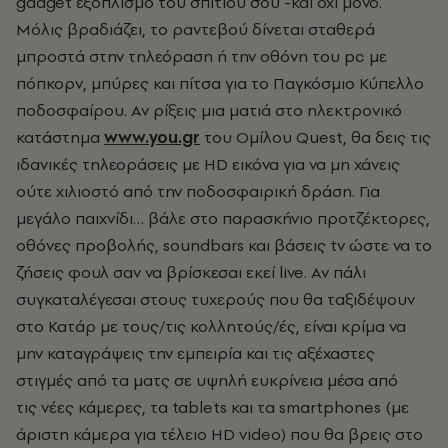
gadget εξοπλισμό του σπιτιού σου -και όχι μόνο.
Mόλις βραδιάζει, το ραντεβού δίνεται σταθερά
μπροστά στην τηλεόραση ή την οθόνη του pc με
πόπκορν, μπύρες και πίτσα για το Παγκόσμιο Κύπελλο
ποδοσφαίρου. Αν ρίξεις μια ματιά στο ηλεκτρονικό
κατάστημα
www.you.gr
του Ομίλου Quest, θα δεις τις
ιδανικές τηλεοράσεις με HD εικόνα για να μη χάνεις
ούτε χιλιοστό από την ποδοσφαιρική δράση. Για
μεγάλο παιχνίδι… βάλε στο παρασκήνιο προτζέκτορες,
οθόνες προβολής, soundbars και βάσεις tv ώστε να το
ζήσεις φουλ σαν να βρίσκεσαι εκεί live. Αν πάλι
συγκαταλέγεσαι στους τυχερούς που θα ταξιδέψουν
στο Κατάρ με τους/τις κολλητούς/ές, είναι κρίμα να
μην καταγράψεις την εμπειρία και τις αξέχαστες
στιγμές από τα ματς σε υψηλή ευκρίνεια μέσα από
τις νέες κάμερες, τα tablets και τα smartphones (με
άριστη κάμερα για τέλειο HD video) που θα βρεις στο