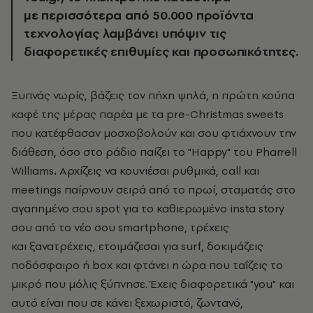
με
περισσότερα από 50.000 προϊόντα
τεχνολογίας λαμβάνει υπόψιν τις
διαφορετικές επιθυμίες και προσωπικότητες.
Ξυπνάς νωρίς, βάζεις τον πήχη ψηλά, η πρώτη κούπα
καφέ της μέρας παρέα με τα pre-Christmas sweets
που κατέφθασαν μοσχοβολούν και σου φτιάχνουν την
διάθεση, όσο στο ράδιο παίζει το "Happy" του Pharrell
Williams
.
Αρχίζεις να κουνιέσαι ρυθμικά, call και
meetings παίρνουν σειρά από το πρωί, σταματάς στο
αγαπημένο σου spot για τo καθιερωμένo insta story
σου από το νέο σου smartphone, τρέχεις
και
ξανατρέχεις, ετοιμάζεσαι για surf, δοκιμάζεις
ποδόσφαιρο ή box και φτάνει η ώρα που ταΐζεις το
μικρό που μόλις ξύπνησε. Έχεις διαφορετικά "you" και
αυτό είναι που σε κάνει ξεχωριστό, ζωντανό,