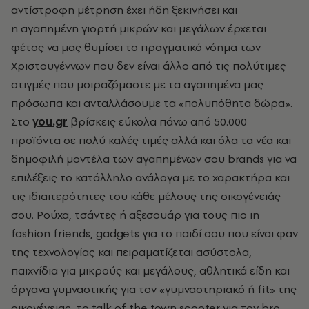
αντίστροφη μέτρηση έχει ήδη ξεκινήσει και
η
αγαπημένη γιορτή μικρών και μεγάλων έρχεται
φέτος να μας θυμίσει το πραγματικό νόημα των
Χριστουγέννων που δεν είναι άλλο από τις πολύτιμες
στιγμές που μοιραζόμαστε με τα αγαπημένα μας
πρόσωπα και ανταλλάσουμε τα «πολυπόθητα δώρα».
Στο
you.gr
βρίσκεις εύκολα πάνω από 50.000
προϊόντα σε πολύ καλές τιμές αλλά και όλα τα νέα και
δημοφιλή μοντέλα των αγαπημένων σου brands για να
επιλέξεις το κατάλληλο ανάλογα με το χαρακτήρα και
τις ιδιαιτερότητες του κάθε μέλους της οικογένειάς
σου. Ρούχα, τσάντες ή αξεσουάρ για τους πιο in
fashion friends, gadgets για το παιδί σου που είναι φαν
της τεχνολογίας και πειραματίζεται ασύστολα,
παιχνίδια για μικρούς και μεγάλους, αθλητικά είδη και
όργανα γυμναστικής για τον «γυμναστηριακό ή fit» της
οικογένειας, το talk of the town scooter για τον bro