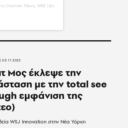
te Tilbury, MBE (@charlottetilbury)
03.11.2022
ιτ Μος έκλεψε την
σταση με την total see
ugh εμφάνιση της
τεο)
εία WSJ Innovation στην Νέα Υόρκη