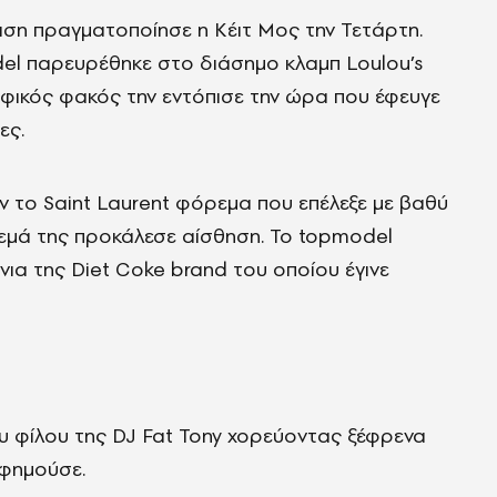
ιση πραγματοποίησε η Κέιτ Μος την Τετάρτη.
del παρευρέθηκε στο διάσημο κλαμπ Loulou’s
ικός φακός την εντόπισε την ώρα που έφευγε
ες.
ν το Saint Laurent φόρεμα που επέλεξε με βαθύ
ρεμά της προκάλεσε αίσθηση. Το topmodel
νια της Diet Coke brand του οποίου έγινε
ου φίλου της DJ Fat Tony χορεύοντας ξέφρενα
υφημούσε.