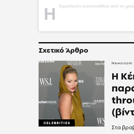
Η
δημοσίευση κοινοποιήθηκε από το χρήστη Charlot
Σχετικό Άρθρο
Newsroom
Η Kέ
παρά
thro
(βίν
CELEBRITIES
Στα βραβ