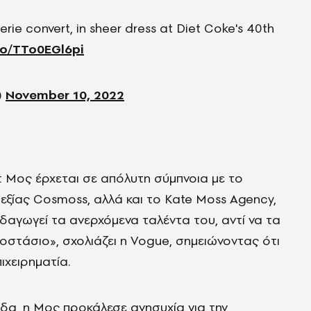
ngerie convert, in sheer dress at Diet Coke's 40th
.co/TTo0EGl6pi
)
November 10, 2022
τ Μος έρχεται σε απόλυτη σύμπνοια με το
υεξίας Cosmoss, αλλά και το Kate Moss Agency,
δαγωγεί τα ανερχόμενα ταλέντα του, αντί να τα
οστάσιο», σχολιάζει η Vogue, σημειώνοντας ότι
ιχειρηματία.
α, η Μος προκάλεσε ανησυχία για την