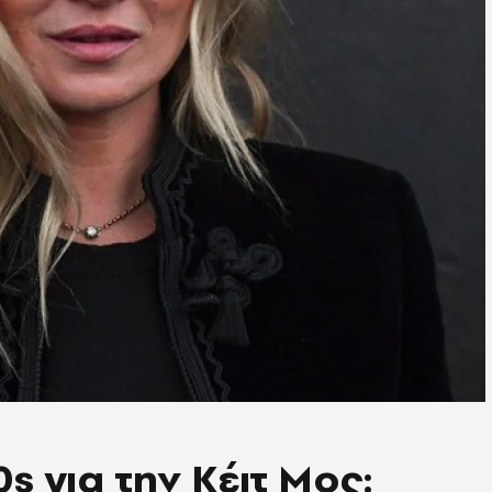
s για την Κέιτ Μος: