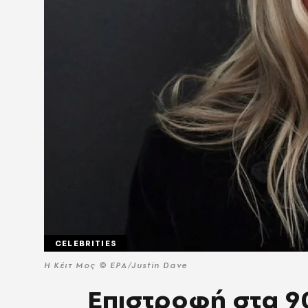
CELEBRITIES
Η Κέιτ Μος © ΕPA/Justin Dave
Επιστροφή στα 90