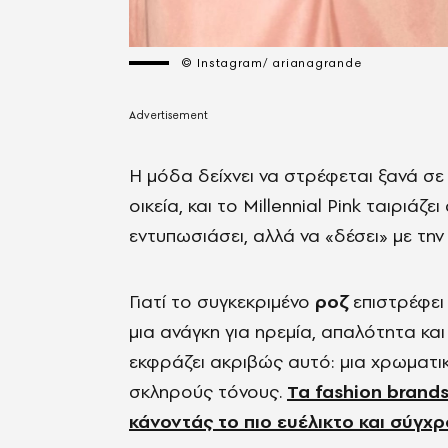
© Instagram/ arianagrande
Η μόδα δείχνει να στρέφεται ξανά σ
οικεία, και το Millennial Pink ταιριάζ
εντυπωσιάσει, αλλά να «δέσει» με τη
Γιατί το συγκεκριμένο
ροζ
επιστρέφει
μια ανάγκη για ηρεμία, απαλότητα και
εκφράζει ακριβώς αυτό: μια χρωματικ
σκληρούς τόνους.
Τα fashion brand
κάνοντάς το πιο ευέλικτο και σύγχ